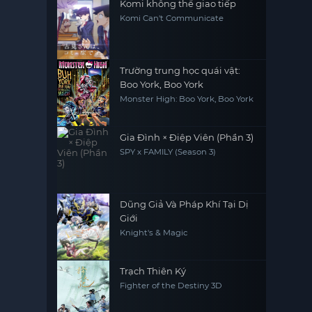
Komi không thể giao tiếp
Komi Can't Communicate
Trường trung học quái vật:
Boo York, Boo York
Monster High: Boo York, Boo York
Gia Đình × Điệp Viên (Phần 3)
SPY x FAMILY (Season 3)
Dũng Giả Và Pháp Khí Tại Dị
Giới
Knight's & Magic
Trạch Thiên Ký
Fighter of the Destiny 3D