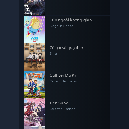
Cún ngoài không gian
Dogs in Space
Cô gái và quạ đen
Sing
Gulliver Du Ký
Gulliver Returns
Tiên Sủng
Celestial Bonds