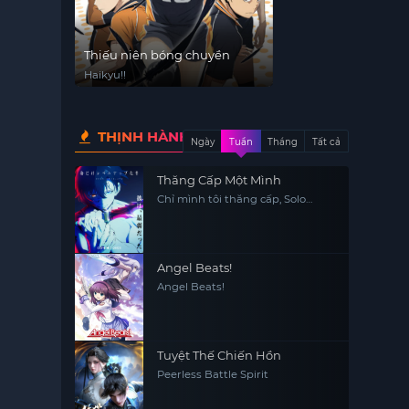
Thiếu niên bóng chuyền
Haikyu!!
THỊNH HÀNH
Ngày
Tuần
Tháng
Tất cả
Thăng Cấp Một Mình
Chỉ mình tôi thăng cấp, Solo
Leveling
Angel Beats!
Angel Beats!
Tuyệt Thế Chiến Hồn
Peerless Battle Spirit