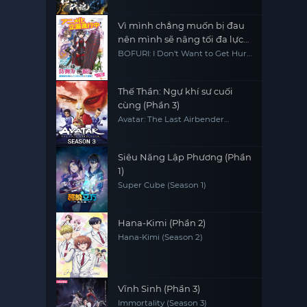
Vì mình chẳng muốn bị đau
nên mình sẽ nâng tối đa lực
phòng ngự - mùa 2
BOFURI: I Don't Want to Get Hurt,
so I'll Max Out My Defense.
Season 2
Thế Thần: Ngự khí sư cuối
cùng (Phần 3)
Avatar: The Last Airbender
(Season 3)
Siêu Năng Lập Phương (Phần
1)
Super Cube (Season 1)
Hana-Kimi (Phần 2)
Hana-Kimi (Season 2)
Vĩnh Sinh (Phần 3)
Immortality (Season 3)