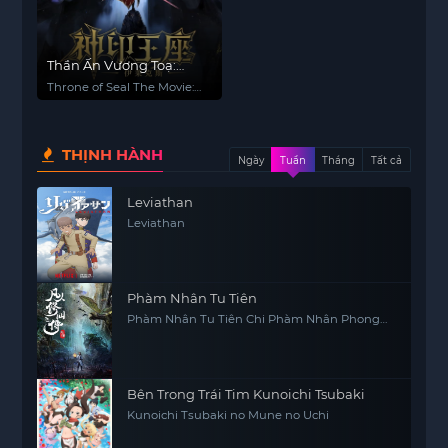
Thần Ấn Vương Toạ:
Truyền Kỳ Y Lai Khắc Tư
Throne of Seal The Movie:
The Crownless God
THỊNH HÀNH
Ngày
Tuần
Tháng
Tất cả
Leviathan
Leviathan
Phàm Nhân Tu Tiên
Phàm Nhân Tu Tiên Chi Phàm Nhân Phong
Khởi Thiên Nam, Fan Ren Xiu Xian Zhuan
Bên Trong Trái Tim Kunoichi Tsubaki
Kunoichi Tsubaki no Mune no Uchi