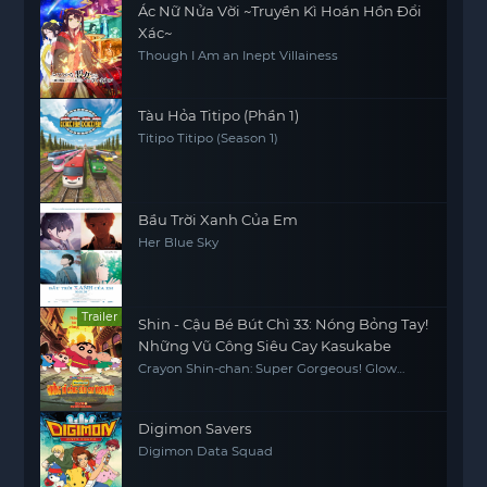
Ác Nữ Nửa Vời ~Truyền Kì Hoán Hồn Đổi
Xác~
Though I Am an Inept Villainess
Tàu Hỏa Titipo (Phần 1)
Titipo Titipo (Season 1)
Bầu Trời Xanh Của Em
Her Blue Sky
Trailer
Shin - Cậu Bé Bút Chì 33: Nóng Bỏng Tay!
Những Vũ Công Siêu Cay Kasukabe
Crayon Shin-chan: Super Gorgeous! Glow
Kasukabe Dancer
Digimon Savers
Digimon Data Squad