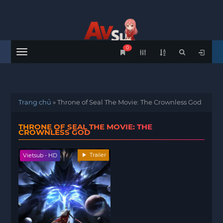
0
Menu
Trang chủ
»
Throne of Seal The Movie: The Crownless God
THRONE OF SEAL THE MOVIE: THE
CROWNLESS GOD
Trailer
Vietsub - HD