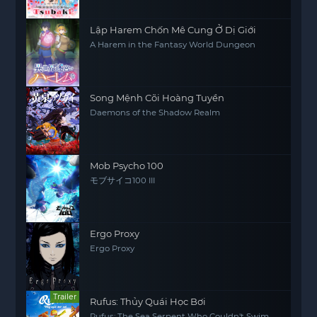
Lập Harem Chốn Mê Cung Ở Dị Giới
A Harem in the Fantasy World Dungeon
Song Mệnh Cõi Hoàng Tuyền
Daemons of the Shadow Realm
Mob Psycho 100
モブサイコ100 III
Ergo Proxy
Ergo Proxy
Trailer
Rufus: Thủy Quái Học Bơi
Rufus: The Sea Serpent Who Couldn't Swim