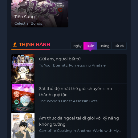
Tiên Sủng
Celestial Bonds
THỊNH HÀNH
Ngày
Tuần
Tháng
Tất cả
Gửi em, người bất tử
To Your Eternity, Fumetsu no Anata e
Sát thủ đệ nhất thế giới chuyển sinh
thành quý tộc
The World's Finest Assassin Gets
Reincarnated in Another World as an
Aristocrat, Sekai Saikou no Ansatsusha, Isekai
Kizoku ni Tensei suru
Ẩm thực dã ngoại tại dị giới với kỹ năng
không tưởng
Campfire Cooking in Another World with My
Absurd Skill