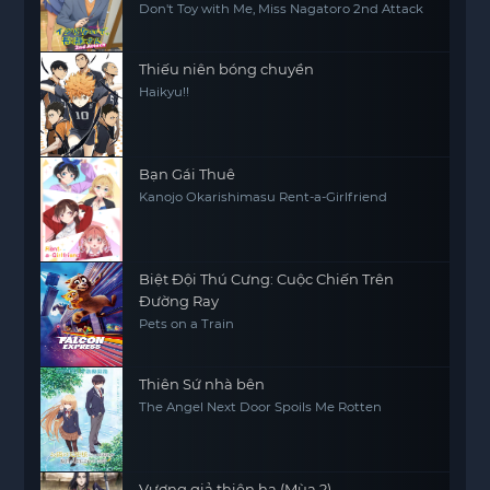
Don't Toy with Me, Miss Nagatoro 2nd Attack
Thiếu niên bóng chuyền
Haikyu!!
Bạn Gái Thuê
Kanojo Okarishimasu Rent-a-Girlfriend
Biệt Đội Thú Cưng: Cuộc Chiến Trên
Đường Ray
Pets on a Train
Thiên Sứ nhà bên
The Angel Next Door Spoils Me Rotten
Vương giả thiên hạ (Mùa 2)