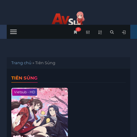
0
Menu
Trang chủ
»
Tiên Sủng
TIÊN SỦNG
Vietsub - HD