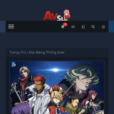
0
Menu
Trang chủ
»
Đại Bàng Thống Soái