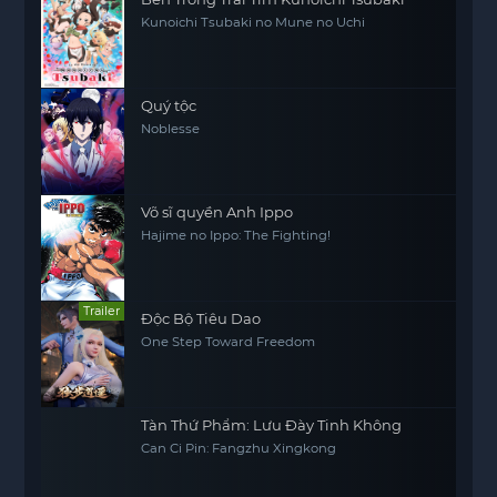
Kunoichi Tsubaki no Mune no Uchi
Quý tộc
Noblesse
Võ sĩ quyền Anh Ippo
Hajime no Ippo: The Fighting!
Trailer
Độc Bộ Tiêu Dao
One Step Toward Freedom
Tàn Thứ Phẩm: Lưu Đày Tinh Không
Can Ci Pin: Fangzhu Xingkong