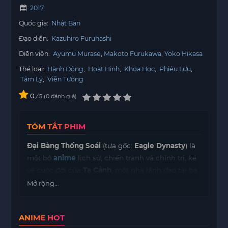
2017
Quốc gia:
Nhật Bản
Đạo diễn:
Kazuhiro Furuhashi
Diễn viên:
Ayumu Murase
Makoto Furukawa
Yoko Hikasa
Thể loại:
Hành Động
,
Hoạt Hình
,
Khoa Học
,
Phiêu Lưu
,
Tâm Lý
,
Viễn Tưởng
0
/
0
đánh giá
5
TÓM TẮT PHIM
Đại Bàng Thống Soái
(tựa gốc:
Eagle Dynasty
) là
một bộ
anime
lịch sử, chiến tranh và chính trị, kể
về cuộc đời của
Tạ Cảnh
, một nhà lãnh đạo tài ba
nhưng đầy bí ẩn, người chiến đấu không chỉ với
Mở rộng...
các kẻ thù ngoài xã hội mà còn với những âm
mưu chính trị trong nội bộ vương quốc. Trong một
ANIME HOT
thế giới đầy hỗn loạn và chiến tranh,
Tạ Cảnh
nổi