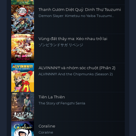
Thanh Gươm Diệt Quỷ: Dinh Thự Tsuzumi
Demon Slayer: Kimetsu no Yaiba Tsuzumi
Mansion Arc
Vùng đất thây ma: Kéo nhau trở lại
ゾンビランドサガ リベンジ
ALVINNN!!! và nhóm sóc chuột (Phần 2)
ALVINNN!!! And the Chipmunks (Season 2)
Tiên La Thiên
The Story of Fengzhi Senla
Coraline
Coraline