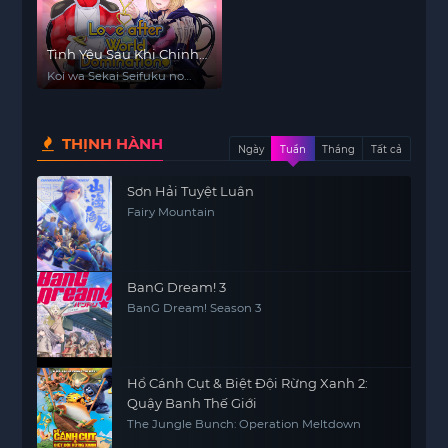
Tình Yêu Sau Khi Chinh
Phục Thế Giới
Koi wa Sekai Seifuku no
Ato de, Love After World
Domination
THỊNH HÀNH
Ngày
Tuần
Tháng
Tất cả
Sơn Hải Tuyệt Luân
Fairy Mountain
BanG Dream! 3
BanG Dream! Season 3
Hổ Cánh Cụt & Biệt Đội Rừng Xanh 2:
Quậy Banh Thế Giới
The Jungle Bunch: Operation Meltdown