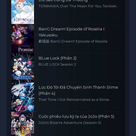
TONIKAWA, Over The Moon For You, Tonikaku
Kawaii
BanG Dream! Episode of Roselia I:
Yakusoku
劇場版 BanG Dream! Episode of Roselia
BLue Lock (Phần 2)
BLUE LOCK Season 2
Lúc Đó Tôi Đã Chuyển Sinh Thành Slime
(Phần 4)
That Time I Got Reincarnated as a Slime
(Season 4)
Cuộc phiêu lưu kỳ lạ của JoJo (Phần 5)
JoJo's Bizarre Adventure (Season 5)