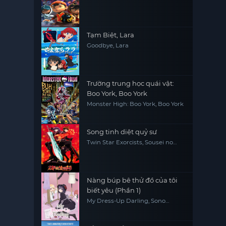
Tạm Biệt, Lara
Goodbye, Lara
Trường trung học quái vật:
Boo York, Boo York
Monster High: Boo York, Boo York
Song tinh diệt quỷ sư
Twin Star Exorcists, Sousei no
Onmyouji
Nàng búp bê thử đồ của tôi
biết yêu (Phần 1)
My Dress-Up Darling, Sono
Kisekae Ningyou wa Koi wo Suru