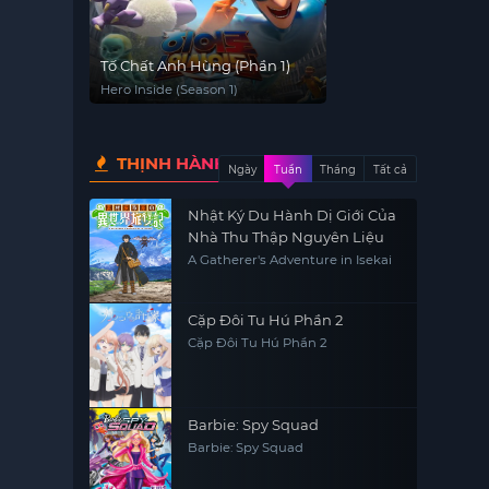
Tố Chất Anh Hùng (Phần 1)
Hero Inside (Season 1)
THỊNH HÀNH
Ngày
Tuần
Tháng
Tất cả
Nhật Ký Du Hành Dị Giới Của
Nhà Thu Thập Nguyên Liệu
A Gatherer's Adventure in Isekai
Cặp Đôi Tu Hú Phần 2
Cặp Đôi Tu Hú Phần 2
Barbie: Spy Squad
Barbie: Spy Squad