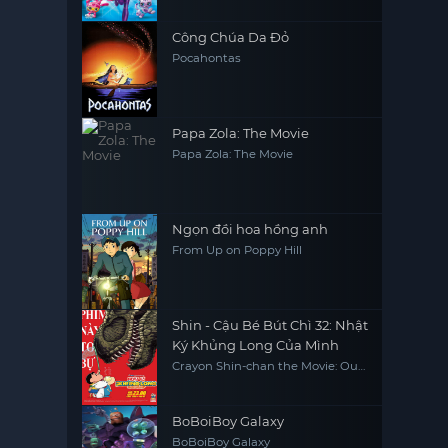
Công Chúa Da Đỏ
Pocahontas
Papa Zola: The Movie
Papa Zola: The Movie
Ngọn đồi hoa hồng anh
From Up on Poppy Hill
Shin - Cậu Bé Bút Chì 32: Nhật
Ký Khủng Long Của Mình
Crayon Shin-chan the Movie: Our
Dinosaur Diary
BoBoiBoy Galaxy
BoBoiBoy Galaxy