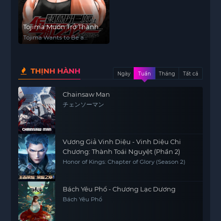
Tojima Muốn Trở Thành
Kamen Rider
Tojima Wants to Be a
Kamen Rider
THỊNH HÀNH
Ngày
Tuần
Tháng
Tất cả
Chainsaw Man
チェンソーマン
Vương Giả Vinh Diệu - Vinh Diệu Chi
Chương: Thành Toái Nguyệt (Phần 2)
Honor of Kings: Chapter of Glory (Season 2)
Bách Yêu Phổ - Chương Lạc Dương
Bách Yêu Phổ