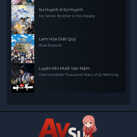
Sư Huynh À Sư Huynh
My Senior Brother is Too Steady
Lam Hỏa Diệt Quỷ
Blue Exorcist
Luyện Khí Mười Vạn Năm
One Hundred Thousand Years of Qi Refining