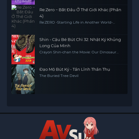
Re:Zero − Bắt Đầu Ở Thế Giới Khác (Phần
4)
Re:ZERO -Starting Life in Another World-
Season 4
Shin - Cậu Bé Bút Chì 32: Nhật Ký Khủng
Long Của Mình
Crayon Shin-chan the Movie: Our Dinosaur
Diary
Đạo Mộ Bút Ký - Tần Lĩnh Thần Thụ
The Buried Tree Devil