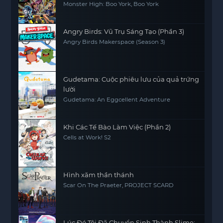
Monster High: Boo York, Boo York
Angry Birds: Vũ Trụ Sáng Tạo (Phần 3)
Angry Birds Makerspace (Season 3)
Gudetama: Cuộc phiêu lưu của quả trứng
lười
Gudetama: An Eggcellent Adventure
Khi Các Tế Bào Làm Việc (Phần 2)
Cells at Work! S2
Hình xăm thần thánh
Scar On The Praeter, PROJECT SCARD
Lúc Đó Tôi Đã Chuyển Sinh Thành Slime: