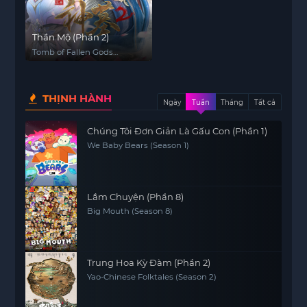
Thần Mộ (Phần 2)
Tomb of Fallen Gods
(Season 2)
THỊNH HÀNH
Ngày
Tuần
Tháng
Tất cả
Chúng Tôi Đơn Giản Là Gấu Con (Phần 1)
We Baby Bears (Season 1)
Lắm Chuyện (Phần 8)
Big Mouth (Season 8)
Trung Hoa Kỳ Đàm (Phần 2)
Yao-Chinese Folktales (Season 2)