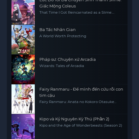
Giấc Mộng Coleus
That Time I Got Reincarnated as a Slime:
Visions of Coleus
Ba Tấc Nhân Gian
A World Worth Protecting
Pháp sư: Chuyện xứ Arcadia
Wizards: Tales of Arcadia
Fairy Ranmaru - Để mình đến cứu rỗi con
tim cậu
Fairy Ranmaru: Anata no Kokoro Otasuke
Shimasu
Kipo và Kỷ Nguyên Kỳ Thú (Phần 2)
Kipo and the Age of Wonderbeasts (Season 2)