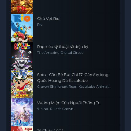
Chú Vẹt Rio
Rio
Rạp xiếc kỹ thuật số diệu kỳ
The Amazing Digital Circus
Shin - Cậu Bé Bút Chì 17: Gầm! Vương
Quốc Hoang Dã Kasukabe
Crayon Shin-chan: Roar! Kasukabe Animal
Kingdom
Vương Miện Của Người Thống Trị
9-nine- Ruler's Crown
Tổ Chức ACCA