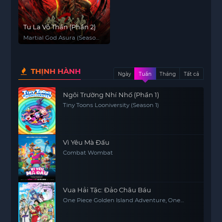
Tu La Võ Thần (Phần 2)
Martial God Asura (Season
2)
THỊNH HÀNH
Ngày
Tuần
Tháng
Tất cả
Ngôi Trường Nhí Nhố (Phần 1)
Tiny Toons Looniversity (Season 1)
Vì Yêu Mà Đấu
Combat Wombat
Vua Hải Tặc: Đảo Châu Báu
One Piece Golden Island Adventure, One
Piece: The Movie, One Piece Movie 1