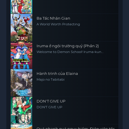
Piece: The Movie, One Piece Movie 1
Ba Tấc Nhân Gian
A World Worth Protecting
Iruma ở ngôi trường quỷ (Phần 2)
Welcome to Demon School! Iruma-kun
(Season 2)
Hành trình của Elaina
Majo no Tabitabi
DON'T GIVE UP
DON'T GIVE UP
Quá nhanh quá nguy hiểm: Điệp viên tốc