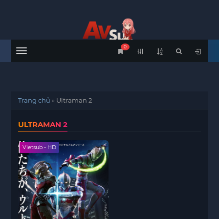
0
Menu
Trang chủ
»
Ultraman 2
ULTRAMAN 2
Vietsub - HD