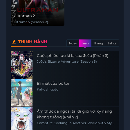
Ultraman 2
Ultraman (Season 2)
THỊNH HÀNH
Ngày
Tuần
Tháng
Tất cả
Cuộc phiêu lưu kì lạ của JoJo (Phần 5)
JoJo's Bizarre Adventure (Season 5)
Bí mật của bố tôi
Kakushigoto
Ẩm thực dã ngoại tại dị giới với kỹ năng
không tưởng (Phần 2)
Campfire Cooking in Another World with My
Absurd Skill (Season 2)