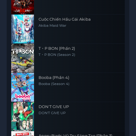
Cuộc Chiến Hầu Gái Akiba
Akiba Maid War
T・P BON (Phần 2)
T・P BON (Season 2)
Booba (Phần 4)
Booba (Season 4)
DON'T GIVE UP
DON'T GIVE UP
Angry Birds: Vũ Trụ Sáng Tạo (Phần 3)