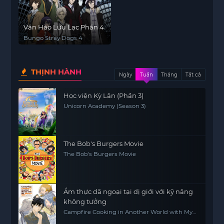
Văn Hào Lưu Lạc Phần 4
Bungo Stray Dogs 4
THỊNH HÀNH
Ngày
Tuần
Tháng
Tất cả
Học viện Kỳ Lân (Phần 3)
Unicorn Academy (Season 3)
The Bob's Burgers Movie
The Bob's Burgers Movie
Ẩm thực dã ngoại tại dị giới với kỹ năng
không tưởng
Campfire Cooking in Another World with My
Absurd Skill