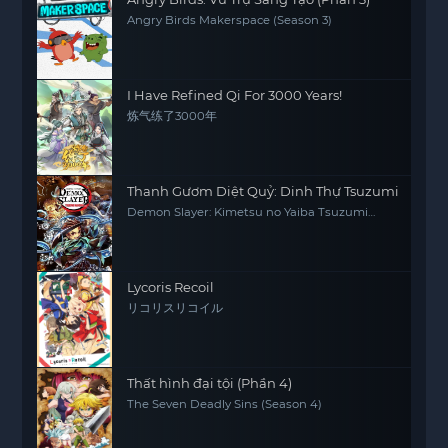
Angry Birds Makerspace (Season 3)
I Have Refined Qi For 3000 Years!
炼气练了3000年
Thanh Gươm Diệt Quỷ: Dinh Thự Tsuzumi
Demon Slayer: Kimetsu no Yaiba Tsuzumi
Mansion Arc
Lycoris Recoil
リコリスリコイル
Thất hình đại tội (Phần 4)
The Seven Deadly Sins (Season 4)