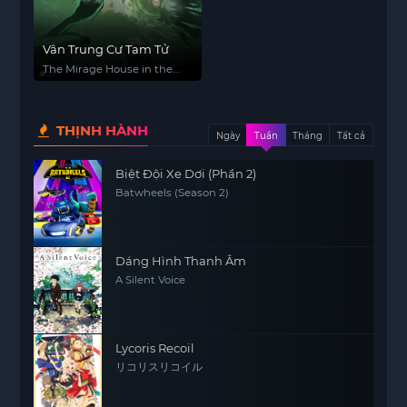
Vân Trung Cư Tam Tử
The Mirage House in the
Clouds
THỊNH HÀNH
Ngày
Tuần
Tháng
Tất cả
Biệt Đội Xe Dơi (Phần 2)
Batwheels (Season 2)
Dáng Hình Thanh Âm
A Silent Voice
Lycoris Recoil
リコリスリコイル