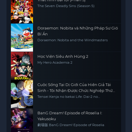
The Seven Deadly Sins (Season 5)
Doraemon: Nobita và Những Pháp Sư Gió
Bí Ẩn
Doraemon: Nobita and the Windmasters
Học Viện Siêu Anh Hùng 2
My Hero Academia 2
Cuộc Sống Tại Dị Giới Của Hiền Giả Tái
Sinh - Tôi Nhận Được Chức Nghiệp Thứ
Hai, Và Đã Trở Thành Người Mạnh Nhất
Tensei Kenja no Isekai Life: Dai-2 no
Shokugyou wo Ete Sekai Saikyou ni
Thế Giới
Narimashita My Isekai Life: I Gained a Second
Character Class and Became the Strongest
Sage in the World
BanG Dream! Episode of Roselia I:
Yakusoku
劇場版 BanG Dream! Episode of Roselia