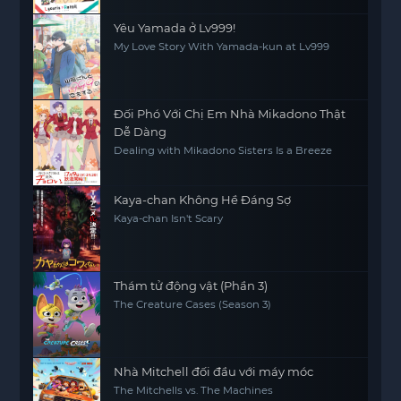
Yêu Yamada ở Lv999!
My Love Story With Yamada-kun at Lv999
Đối Phó Với Chị Em Nhà Mikadono Thật
Dễ Dàng
Dealing with Mikadono Sisters Is a Breeze
Kaya-chan Không Hề Đáng Sợ
Kaya-chan Isn't Scary
Thám tử động vật (Phần 3)
The Creature Cases (Season 3)
Nhà Mitchell đối đầu với máy móc
The Mitchells vs. The Machines