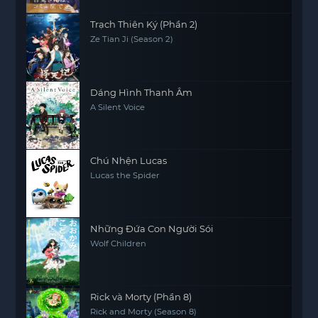
Trạch Thiên Ký (Phần 2)
Ze Tian Ji (Season 2)
Dáng Hình Thanh Âm
A Silent Voice
Chú Nhện Lucas
Lucas the Spider
Những Đứa Con Người Sói
Wolf Children
Rick và Morty (Phần 8)
Rick and Morty (Season 8)