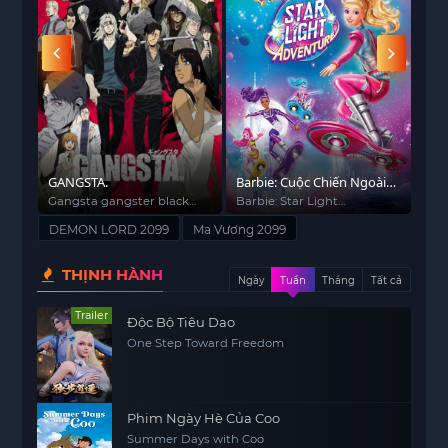
một người bình thường. Để thống trị thế giới mới,
Veltol đã dấn thân vào con đường đầy chông gai,
thậm chí là phải trở thành người đứng đầu của
giới “streamer”.
GANGSTA.
Barbie: Cuộc Chiến Ngoài
Kip
Không Gian
(Phâ
h
Gangsta gangster black
Barbie: Star Light
Kip
street
Adventure
Won
DEMON LORD 2099
Ma Vương 2099
THỊNH HÀNH
Ngày
Tuần
Tháng
Tất cả
Trailer
Độc Bộ Tiêu Dao
One Step Toward Freedom
Phim Ngày Hè Của Coo
Summer Days with Coo