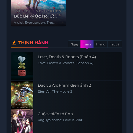
Búp Bê Ký Ức: Hồi Ức
Không Quên
Violet Evergarden: The
Movie
THỊNH HÀNH
Ngày
Tuần
Tháng
Tất cả
Love, Death & Robots (Phần 4)
Love, Death & Robots (Season 4)
Đặc vụ Ali: Phim điện ảnh 2
Ejen Ali: The Movie 2
Cuộc chiến tỏ tình
Kaguya-sama: Love Is War