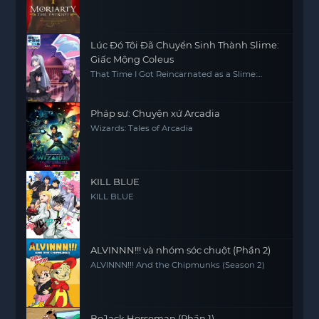
Lúc Đó Tôi Đã Chuyển Sinh Thành Slime:
Giấc Mộng Coleus
That Time I Got Reincarnated as a Slime:
Visions of Coleus
Pháp sư: Chuyện xứ Arcadia
Wizards: Tales of Arcadia
KILL BLUE
KILL BLUE
ALVINNN!!! và nhóm sóc chuột (Phần 2)
ALVINNN!!! And the Chipmunks (Season 2)
BoJack Horseman (Phần 1)