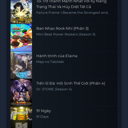
Tôi Trở Thành Mạnh Nhất Với Kỹ Năng
Trạng Thái Và Hủy Diệt Tất Cả
Failure Frame: I Became the Strongest and
Annihilated Everything with Low-Level Spells
Ban Nhạc Rock Nhí (Phần 3)
Mini Beat Power Rockers (Season 3)
Hành trình của Elaina
Majo no Tabitabi
Tiến Sĩ Đá: Hồi Sinh Thế Giới (Phần 4)
Dr. STONE (Season 4)
91 Ngày
91 Days