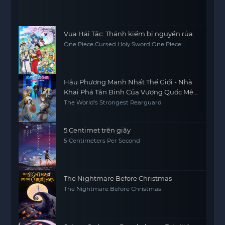
Vua Hải Tặc: Thánh kiếm bị nguyền rủa
One Piece Cursed Holy Sword One Piece:
Norowareta Seiken (Movie 5)
Hậu Phương Mạnh Nhất Thế Giới - Nhà
Khai Phá Tân Binh Của Vương Quốc Mê
Cung
The World's Strongest Rearguard
5 Centimet trên giây
5 Centimeters Per Second
The Nightmare Before Christmas
The Nightmare Before Christmas