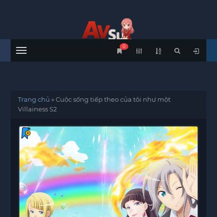
0
Menu
Trang chủ
»
Cuộc sống tiếp theo của tôi như một
Villainess S2