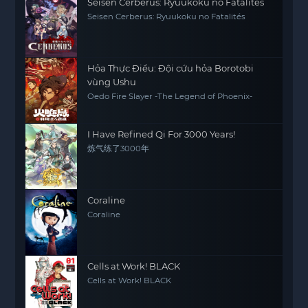
Seisen Cerberus: Ryuukoku no Fatalités
Seisen Cerberus: Ryuukoku no Fatalités
Hỏa Thực Điểu: Đội cứu hỏa Borotobi
vùng Ushu
Oedo Fire Slayer -The Legend of Phoenix-
I Have Refined Qi For 3000 Years!
炼气练了3000年
Coraline
Coraline
Cells at Work! BLACK
Cells at Work! BLACK