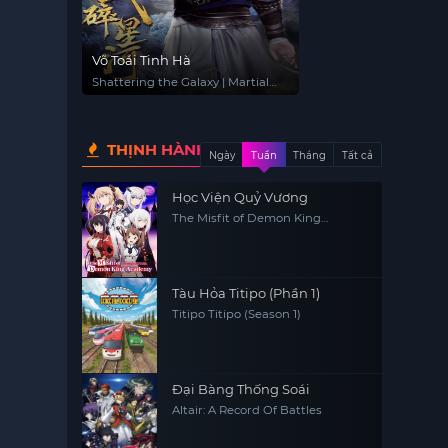
Võ Toái Tinh Hà
Shattering the Galaxy | Martial
Conqueror of the Cosmos
THỊNH HÀNH
Ngày
Tuần
Tháng
Tất cả
Học Viện Quỷ Vương
The Misfit of Demon King
Academy
Tàu Hỏa Titipo (Phần 1)
Titipo Titipo (Season 1)
Đại Bàng Thống Soái
Altair: A Record Of Battles