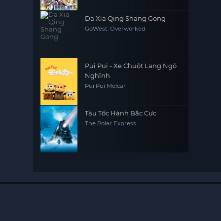
Da Xia Qing Shang Gong
GoWest: Overworked
Pui Pui - Xe Chuột Lang Ngộ
Nghĩnh
Pui Pui Molcar
Tàu Tốc Hành Bắc Cực
The Polar Express