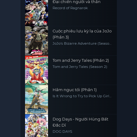
Đại chiến người và thần
Record of Ragnarok
Cuộc phiêu lưu kỳ lạ của JoJo
(Phần 3)
JoJo's Bizarre Adventure (Season
3)
Tom and Jerry Tales (Phần 2)
Tom and Jerry Tales (Season 2)
Hầm ngục tối (Phần 1)
Is It Wrong to Try to Pick Up Girls
in a Dungeon? (Season 1)
Dog Days - Người Hùng Bất
Đắc Dĩ
DOG DAYS