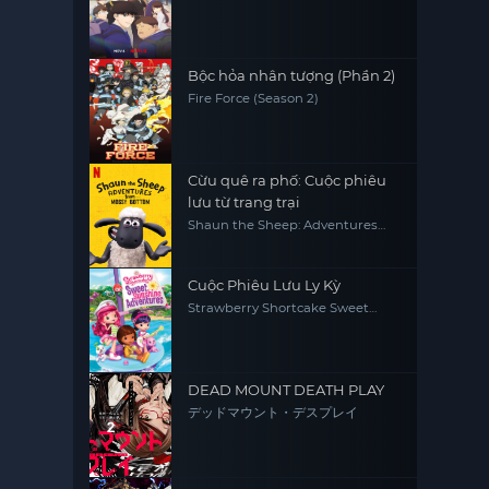
Bộc hỏa nhân tượng (Phần 2)
Fire Force (Season 2)
Cừu quê ra phố: Cuộc phiêu
lưu từ trang trại
Shaun the Sheep: Adventures
from Mossy Bottom
Cuộc Phiêu Lưu Ly Kỳ
Strawberry Shortcake Sweet
Sunshine Adventures
DEAD MOUNT DEATH PLAY
デッドマウント・デスプレイ