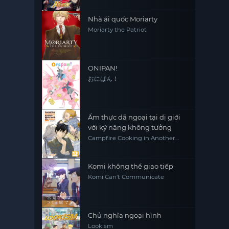
Nhà ái quốc Moriarty
Moriarty the Patriot
ONIPAN!
おにぱん！
Ẩm thực dã ngoại tại dị giới
với kỹ năng không tưởng
Campfire Cooking in Another
World with My Absurd Skill
Komi không thể giao tiếp
Komi Can't Communicate
Chủ nghĩa ngoại hình
Lookism