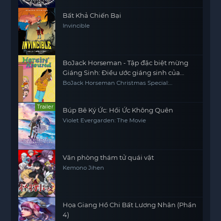
Bất Khả Chiến Bại
Invincible
BoJack Horseman - Tập đặc biệt mừng
Giáng Sinh: Điều ước giáng sinh của
Sabrina
BoJack Horseman Christmas Special:
Sabrina's Christmas Wish
Trailer
Búp Bê Ký Ức: Hồi Ức Không Quên
Violet Evergarden: The Movie
Văn phòng thám tử quái vật
Kemono Jihen
Họa Giang Hồ Chi Bất Lương Nhân (Phần
4)