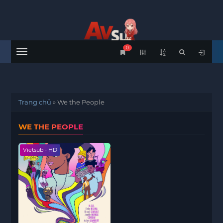
0
Menu
Trang chủ
»
We the People
WE THE PEOPLE
Vietsub - HD