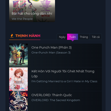
Bài hát cho công dân nhí
We the People
THỊNH HÀNH
Ngày
Tuần
Tháng
Tất cả
One Punch Man (Phần 3)
One-Punch Man (Season 3)
Kết Hôn Với Người Tôi Ghét Nhất Trong
Lớp
I'm Getting Married to a Girl I Hate in My Class
OVERLORD: Thánh Quốc
OVERLORD: The Sacred Kingdom