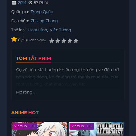
2014
87 Phút
Quốc gia:
Trung Quốc
Đạo diễn:
Zhixing Zhong
Thể loại:
Hoạt Hình
,
Viễn Tưởng
0
/
0
đánh giá
5
TÓM TẮT PHIM
Cọ vẽ của Mã Lương khiến mọi thứ ông vẽ đều trở
nên sống động, khiến ông trở thành mục tiêu của
một vị tướng khát khao quyền lực.
Mở rộng...
ANIME HOT
Vietsub - HD
Vietsub - HD
Viet