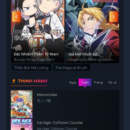
Đặc Nhiệm Thám Tử Wan!
Giả kim thuật sư:
Cô 
BROTHERHOOD
3)
Bungo Stray Dogs Wan!
Hagane no Renkinjutsushi:
Pon
Fullmetal Alchemist
Thần Bút Mã Lương
The Magical Brush
Fullmetal Alchemist (2009)
FMA FMAB
THỊNH HÀNH
Ngày
Tuần
Tháng
Tất cả
Mononoke
モノノ怪
Ice Age: Collision Course
Ice Age: Collision Course