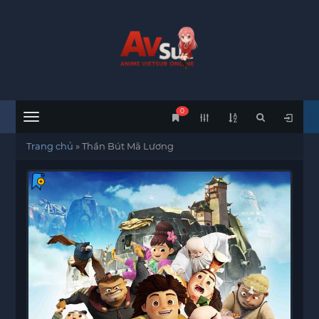
0
Menu
Trang chủ
»
Thần Bút Mã Lương