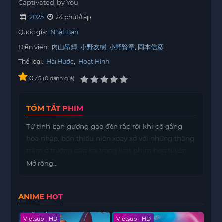
Captivated, by You
2025
24 phút/tập
Quốc gia:
Nhật Bản
Diễn viên:
内山昂輝
小野友樹
小野賢章
岡本信彦
Thể loại:
Hài Hước
,
Hoạt Hình
0
/
0
đánh giá
5
TÓM TẮT PHIM
Từ tình bạn gượng gạo đến rắc rối khi cố gắng
hòa nhập, bốn thiếu niên xoay xở với những thăng
trầm ở trường cấp ba trong loạt phim hợp tuyển
này.
Mở rộng...
ANIME HOT
Vietsub - HD
Vietsub - HD
Viet