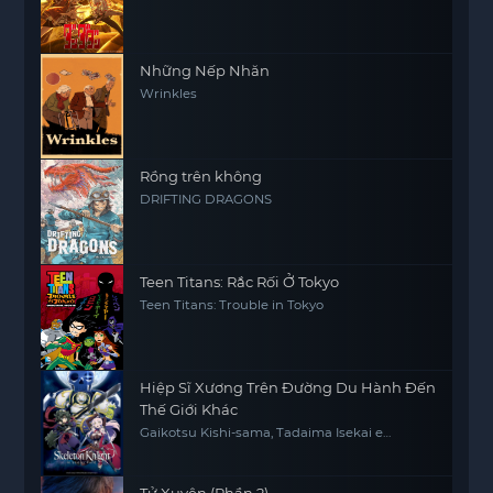
Những Nếp Nhăn
Wrinkles
Rồng trên không
DRIFTING DRAGONS
Teen Titans: Rắc Rối Ở Tokyo
Teen Titans: Trouble in Tokyo
Hiệp Sĩ Xương Trên Đường Du Hành Đến
Thế Giới Khác
Gaikotsu Kishi-sama, Tadaima Isekai e
Odekakechuu, Skeleton Knight in Another
World
Tử Xuyên (Phần 2)