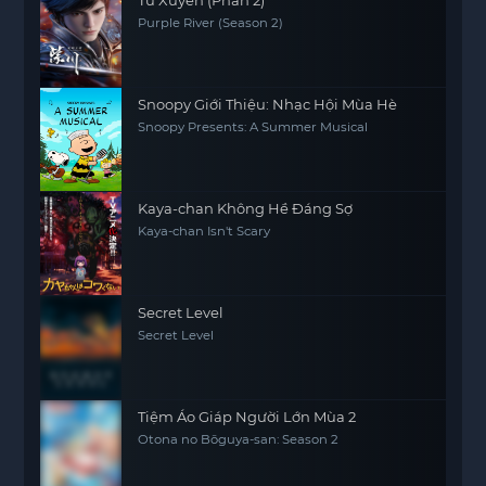
Purple River (Season 2)
Snoopy Giới Thiệu: Nhạc Hội Mùa Hè
Snoopy Presents: A Summer Musical
Kaya-chan Không Hề Đáng Sợ
Kaya-chan Isn't Scary
Secret Level
Secret Level
Tiệm Áo Giáp Người Lớn Mùa 2
Otona no Bōguya-san: Season 2