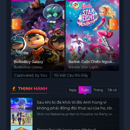
Tàn
BoBoiBoy Galaxy
Barbie: Cuộc Chiến Ngoài
Tiến
Không Gian
le
BoBoiBoy Galaxy
Barbie: Star Light
DR.
Adventure
Captivated, by You
Tôi Kết Cậu Rồi Đấy
THỊNH HÀNH
Ngày
Tuần
Tháng
Tất cả
Sau khi bị đá khỏi tổ đội Anh hùng vì
không phải đồng đội thực sự của họ, tôi
quyết định sẽ sống chậm lại ở nơi biên ải
Shin no Nakama ja Nai to Yuusha no Party wo
Oidasareta node, Henkyou de Slow Life suru
Koto ni Shimashita, Banished from the Hero's
Party, I Decided to Live a Quiet Life in the
Countryside
Trang Trại Khủng Long (Phần 1)