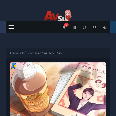
0
Menu
Trang chủ
»
Tôi Kết Cậu Rồi Đấy