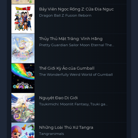
Bảy Viên Ngọc Rồng Z: Cửa Địa Ngục
Dragon Ball Z: Fusion Reborn
Thủy Thủ Mặt Trăng: Vĩnh Hằng
Pretty Guardian Sailor Moon Eternal The
MOVIE Part 2
Thế Giới Kỳ Ảo của Gumball
The Wonderfully Weird World of Gumball
Nguyệt Đạo Dị Giới
Tsukimichi: Moonlit Fantasy, Tsuki ga
Michibiku Isekai Dochu
Những Loài Thú Xứ Tangra
Tangranimals