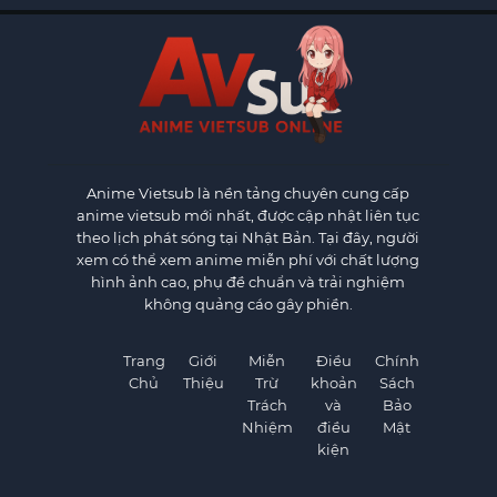
Anime Vietsub
là nền tảng chuyên cung cấp
anime vietsub mới nhất, được cập nhật liên tục
theo lịch phát sóng tại Nhật Bản. Tại đây, người
xem có thể xem anime miễn phí với chất lượng
hình ảnh cao, phụ đề chuẩn và trải nghiệm
không quảng cáo gây phiền.
Trang
Giới
Miễn
Điều
Chính
Chủ
Thiệu
Trừ
khoản
Sách
Trách
và
Bảo
Nhiệm
điều
Mật
kiện
×