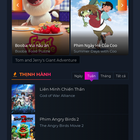
Booba: Vui nấu ăn
Phim Ngày Hè Của Coo
Ẩm 
lửa
với
De
Booba: Food Puzzle
Summer Days with Coo
Cam
Ano
Tom and Jerry's Giant Adventure
Absu
THỊNH HÀNH
Ngày
Tuần
Tháng
Tất cả
Liên Minh Chiến Thần
God of War Alliance
Phim Angry Birds 2
The Angry Birds Movie 2