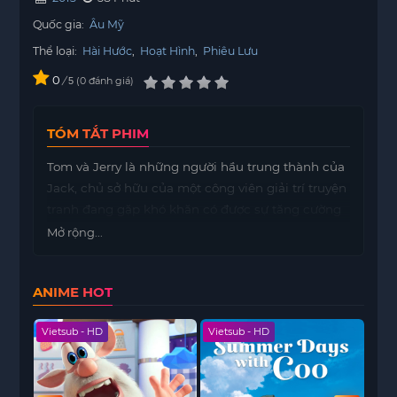
Quốc gia:
Âu Mỹ
Thể loại:
Hài Hước
,
Hoạt Hình
,
Phiêu Lưu
0
/
0
đánh giá
5
TÓM TẮT PHIM
Tom và Jerry là những người hầu trung thành của
Jack, chủ sở hữu của một công viên giải trí truyện
tranh đang gặp khó khăn có được sự tăng cường
rất cần thiết nhờ một số hạt ma thuật bí ẩn
Mở rộng...
ANIME HOT
Vietsub - HD
Vietsub - HD
Viet