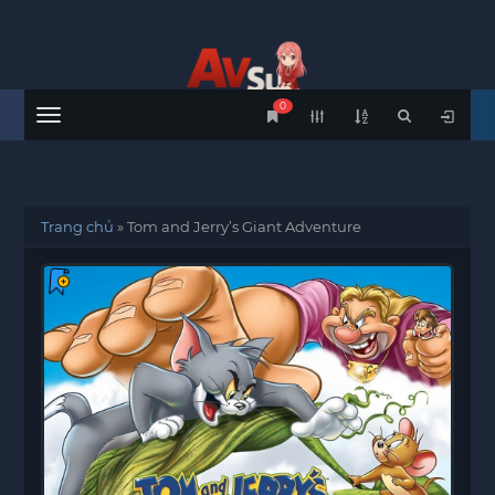
0
Menu
Trang chủ
»
Tom and Jerry’s Giant Adventure