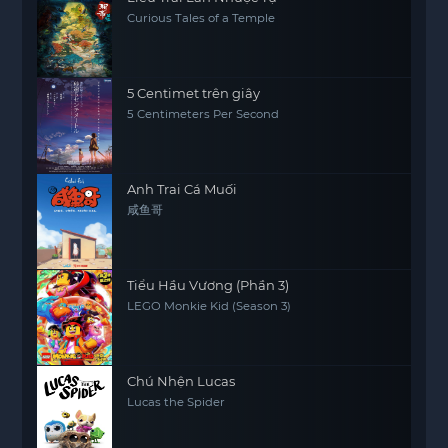
Curious Tales of a Temple
5 Centimet trên giây
5 Centimeters Per Second
Anh Trai Cá Muối
咸鱼哥
Tiểu Hầu Vương (Phần 3)
LEGO Monkie Kid (Season 3)
Chú Nhện Lucas
Lucas the Spider