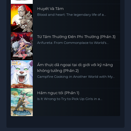
Huyết Và Tâm
Blood and heart: The legendary life of a
Japanese youth in China
Từ Tầm Thường Đến Phi Thường (Phần 3)
Arifureta: From Commonplace to World's
Strongest (Season 3)
Ẩm thực dã ngoại tại dị giới với kỹ năng
không tưởng (Phần 2)
Campfire Cooking in Another World with My
Absurd Skill (Season 2)
Hầm ngục tối (Phần 1)
Is It Wrong to Try to Pick Up Girls in a
Dungeon? (Season 1)