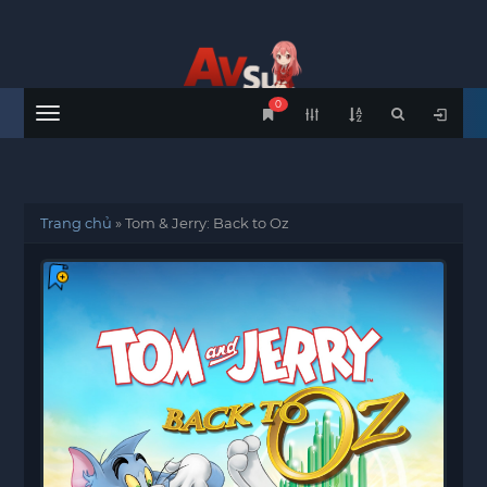
0
Menu
Trang chủ
»
Tom & Jerry: Back to Oz