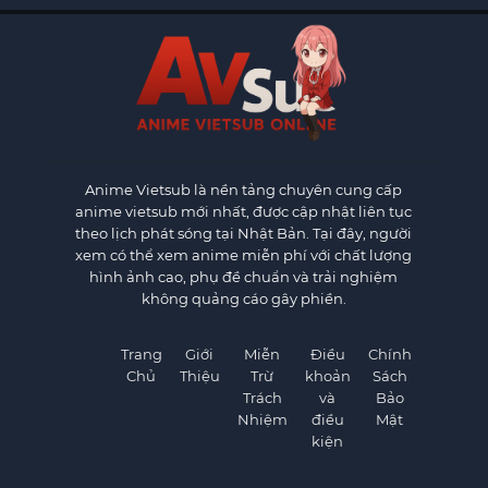
Anime Vietsub
là nền tảng chuyên cung cấp
anime vietsub mới nhất, được cập nhật liên tục
theo lịch phát sóng tại Nhật Bản. Tại đây, người
xem có thể xem anime miễn phí với chất lượng
hình ảnh cao, phụ đề chuẩn và trải nghiệm
không quảng cáo gây phiền.
Trang
Giới
Miễn
Điều
Chính
Chủ
Thiệu
Trừ
khoản
Sách
Trách
và
Bảo
Nhiệm
điều
Mật
kiện
×