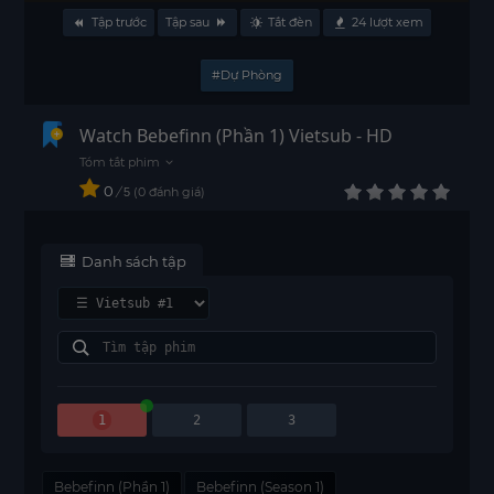
Tập trước
Tập sau
Tắt đèn
24
lượt xem
#Dự Phòng
Watch Bebefinn (Phần 1) Vietsub - HD
0
/
0
đánh giá
5
Danh sách tập
1
2
3
Bebefinn (Phần 1)
Bebefinn (Season 1)