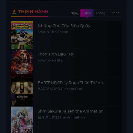
THỊNH HÀNH
Ngày
Tuần
Tháng
Tất cả
Những Chú Cừu Siêu Quậy
Shaun The Sheep
Thôn Tính Bầu Trời
Swallowed Star
BARTENDER Ly Rượu Thần Thánh
BARTENDER Glass of God
Shin Sakura Taisen the Animation
新サクラ大戦 the Animation