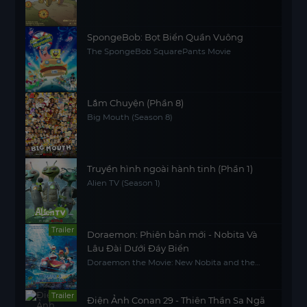
SpongeBob: Bọt Biển Quần Vuông
The SpongeBob SquarePants Movie
Lắm Chuyện (Phần 8)
Big Mouth (Season 8)
Truyền hình ngoài hành tinh (Phần 1)
Alien TV (Season 1)
Trailer
Doraemon: Phiên bản mới - Nobita Và
Lâu Đài Dưới Đáy Biển
Doraemon the Movie: New Nobita and the
Castle of the Undersea Devil
Trailer
Điện Ảnh Conan 29 - Thiên Thần Sa Ngã