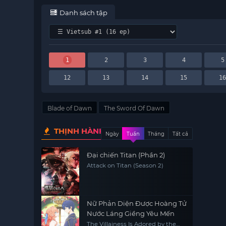
Danh sách tập
1
2
3
4
5
12
13
14
15
1
Blade of Dawn
The Sword Of Dawn
THỊNH HÀNH
Ngày
Tuần
Tháng
Tất cả
Đại chiến Titan (Phần 2)
Attack on Titan (Season 2)
Nữ Phản Diện Được Hoàng Tử
Nước Láng Giềng Yêu Mến
The Villainess Is Adored by the