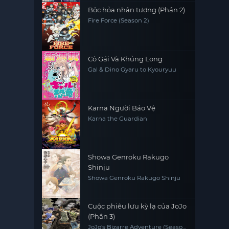
Bộc hỏa nhân tượng (Phần 2)
Fire Force (Season 2)
Cô Gái Và Khủng Long
Gal & Dino Gyaru to Kyouryuu
Karna Người Bảo Vệ
Karna the Guardian
Showa Genroku Rakugo
Shinju
Showa Genroku Rakugo Shinju
Cuộc phiêu lưu kỳ lạ của JoJo
(Phần 3)
JoJo's Bizarre Adventure (Season