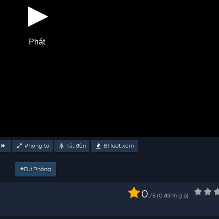
Phát
Phóng to
Tắt đèn
81
lượt xem
#Dự Phòng
0
/
0
đánh giá
5