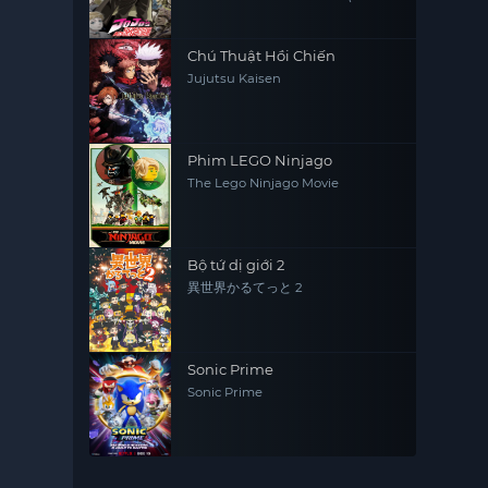
3)
Chú Thuật Hồi Chiến
Jujutsu Kaisen
Phim LEGO Ninjago
The Lego Ninjago Movie
Bộ tứ dị giới 2
異世界かるてっと 2
Sonic Prime
Sonic Prime