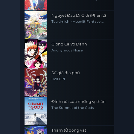
Prince of the Neighbor Kingdom
Nguyệt Đạo Dị Giới (Phần 2)
Tsukimichi -Moonlit Fantasy-
Season 2 / Tsuki ga Michibiku 2
Giọng Ca Vô Danh
Anonymous Noise
Sứ giả địa phủ
Hell Girl
Đỉnh núi của những vị thần
The Summit of the Gods
Thám tử động vật