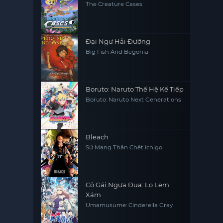
The Creature Cases
Đại Ngư Hải Đường
Big Fish And Begonia
Boruto: Naruto Thế Hệ Kế Tiếp
Boruto: Naruto Next Generations
Bleach
Sứ Mạng Thần Chết Ichigo
Cô Gái Ngựa Đua: Lọ Lem
Xám
Umamusume: Cinderella Gray