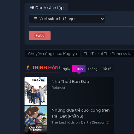
Danh sách tập
Full
Chuyện công chúa Kaguya
The Tale of The Princess K
THỊNH HÀNH
Ngày
Tuần
Tháng
Tất cả
Như Thuở Ban Đầu
Reloved
Những đứa trẻ cuối cùng trên
Trái Đất (Phần 3)
The Last Kids on Earth (Season 3)