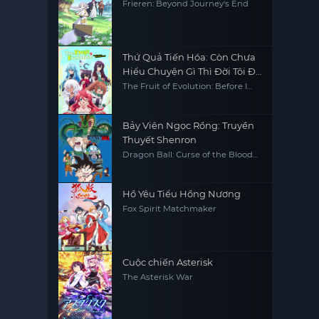
Frieren: Beyond Journey's End
Thứ Quả Tiến Hóa: Còn Chưa
Hiểu Chuyện Gì Thì Đời Tôi Đã
Trở Nên Vô Đối
The Fruit of Evolution: Before I
Knew It, My Life Had It Made,
Shinka no Mi -Shiranai Uchi ni
Kachigumi Jinsei-
Bảy Viên Ngọc Rồng: Truyền
Thuyết Shenron
Dragon Ball: Curse of the Blood
Rubies
Hồ Yêu Tiểu Hồng Nương
Fox Spirit Matchmaker
Cuộc chiến Asterisk
The Asterisk War