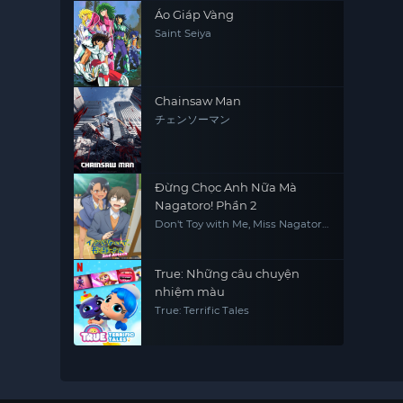
Áo Giáp Vàng
Saint Seiya
Chainsaw Man
チェンソーマン
Đừng Chọc Anh Nữa Mà
Nagatoro! Phần 2
Don't Toy with Me, Miss Nagatoro
2nd Attack
True: Những câu chuyện
nhiệm màu
True: Terrific Tales