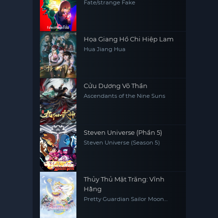
Fate/strange Fake
Họa Giang Hồ Chi Hiệp Lam
Hua Jiang Hua
Cửu Dương Võ Thần
Ascendants of the Nine Suns
Steven Universe (Phần 5)
Steven Universe (Season 5)
Thủy Thủ Mặt Trăng: Vĩnh
Hằng
Pretty Guardian Sailor Moon
Eternal The MOVIE Part 2