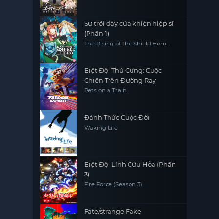
Sự trỗi dậy của khiên hiệp sĩ
(Phần 1)
The Rising of the Shield Hero
(Season 1)
Biệt Đội Thú Cưng: Cuộc
Chiến Trên Đường Ray
Pets on a Train
Đánh Thức Cuộc Đời
Waking Life
Biệt Đội Lính Cứu Hỏa (Phần
3)
Fire Force (Season 3)
Fate/strange Fake