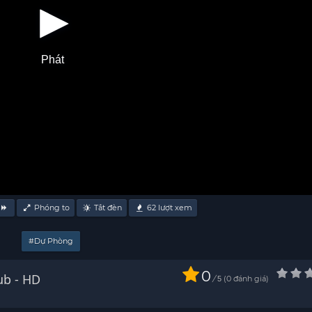
Phát
Phóng to
Tắt đèn
62
lượt xem
#Dự Phòng
0
ại (Phần 2) Vietsub - HD
/
0
đánh giá
5