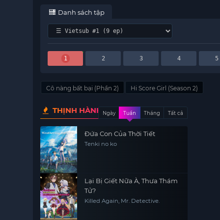
Danh sách tập
1
2
3
4
5
Cô nàng bất bại (Phần 2)
Hi Score Girl (Season 2)
THỊNH HÀNH
Ngày
Tuần
Tháng
Tất cả
Đứa Con Của Thời Tiết
Tenki no ko
Lại Bị Giết Nữa À, Thưa Thám
Tử?
Killed Again, Mr. Detective.