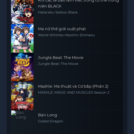
Khi các tế bào làm việc trong cơ thể trung
niên BLACK
Hataraku Saibou Black
Ma nữ thế giới xuất phát
World Witches Hasshin Shimasu
Jungle Beat: The Movie
Jungle Beat: The Movie
Mashle: Ma thuật và Cơ bắp (Phần 2)
MASHLE: MAGIC AND MUSCLES Season 2
Bàn Long
Coiled Dragon