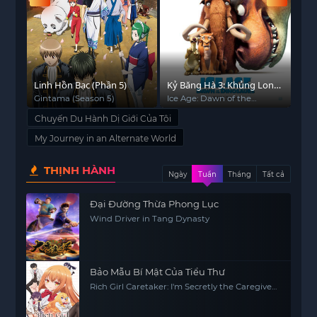
Linh Hồn Bạc (Phần 5)
Kỷ Băng Hà 3: Khủng Long
Dig
Thức Giấc
Gintama (Season 5)
Ice Age: Dawn of the
デ
Dinosaurs
Chuyến Du Hành Dị Giới Của Tôi
My Journey in an Alternate World
THỊNH HÀNH
Ngày
Tuần
Tháng
Tất cả
Đại Đường Thừa Phong Lục
Wind Driver in Tang Dynasty
Bảo Mẫu Bí Mật Của Tiểu Thư
Rich Girl Caretaker: I'm Secretly the Caregiver
of the Most Popular Girl in This Rich Kid
School