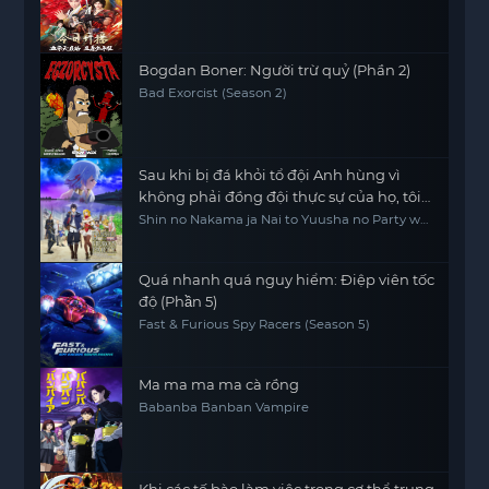
Bogdan Boner: Người trừ quỷ (Phần 2)
Bad Exorcist (Season 2)
Sau khi bị đá khỏi tổ đội Anh hùng vì
không phải đồng đội thực sự của họ, tôi
quyết định sẽ sống chậm lại ở nơi biên ải
Shin no Nakama ja Nai to Yuusha no Party wo
Oidasareta node, Henkyou de Slow Life suru
Koto ni Shimashita, Banished from the Hero's
Party, I Decided to Live a Quiet Life in the
Countryside
Quá nhanh quá nguy hiểm: Điệp viên tốc
độ (Phần 5)
Fast & Furious Spy Racers (Season 5)
Ma ma ma ma cà rồng
Babanba Banban Vampire