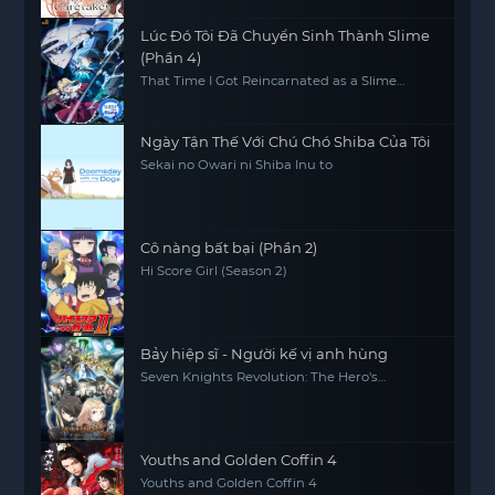
Lúc Đó Tôi Đã Chuyển Sinh Thành Slime
(Phần 4)
That Time I Got Reincarnated as a Slime
(Season 4)
Ngày Tận Thế Với Chú Chó Shiba Của Tôi
Sekai no Owari ni Shiba Inu to
Cô nàng bất bại (Phần 2)
Hi Score Girl (Season 2)
Bảy hiệp sĩ - Người kế vị anh hùng
Seven Knights Revolution: The Hero's
Successor, Seven Knights Revolution -Eiyuu
no Keishousha
Youths and Golden Coffin 4
Youths and Golden Coffin 4