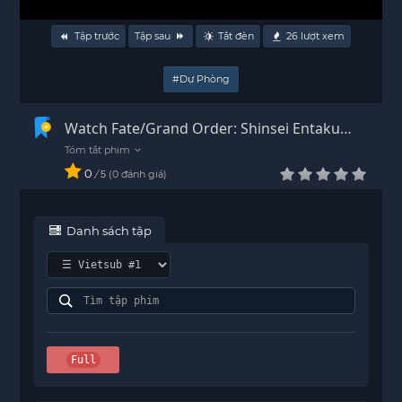
Tập trước
Tập sau
Tắt đèn
26
lượt xem
#Dự Phòng
Watch Fate/Grand Order: Shinsei Entaku
Ryouiki Camelot 2 – Paladin; Agateram
Vietsub - HD
0
/
0
đánh giá
5
Danh sách tập
Full