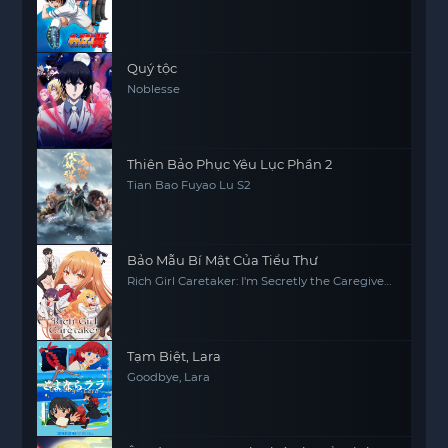
Quý tộc
Noblesse
Thiên Bảo Phục Yêu Lục Phần 2
Tian Bao Fuyao Lu S2
Bảo Mẫu Bí Mật Của Tiểu Thư
Rich Girl Caretaker: I'm Secretly the Caregiver
of the Most Popular Girl in This Rich Kid
School
Tạm Biệt, Lara
Goodbye, Lara