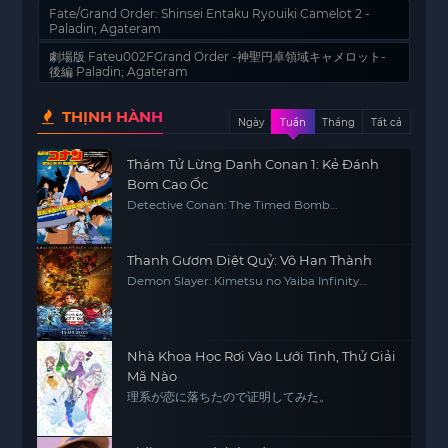
Fate/Grand Order: Shinsei Entaku Ryouiki Camelot 2 -
Paladin; Agateram
劇場版 Fateu002FGrand Order -神聖円卓領域キャメロット-
後編 Paladin; Agateram
THỊNH HÀNH
Ngày
Tuần
Tháng
Tất cả
Thám Tử Lừng Danh Conan 1: Kẻ Đánh
Bom Cao Ốc
Detective Conan: The Timed Bomb
Skyscraper
Thanh Gươm Diệt Quỷ: Vô Hạn Thành
Demon Slayer: Kimetsu no Yaiba Infinity
Castle
Nhà Khoa Học Rơi Vào Lưới Tình, Thử Giải
Mã Nào
理系が恋に落ちたので证明してみた。