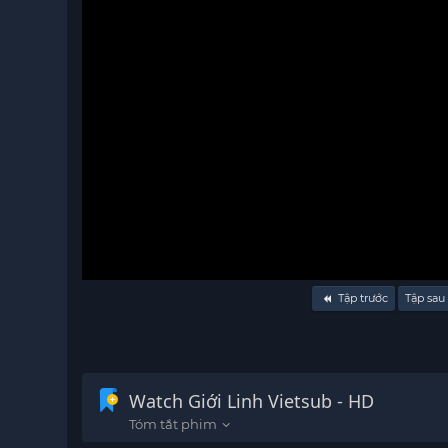
Volume
Tập trước
Tập sau
90%
Watch Giới Linh Vietsub - HD