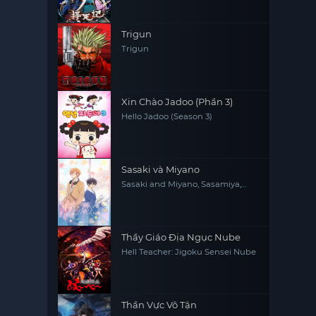
Trigun
Trigun
Xin Chào Jadoo (Phần 3)
Hello Jadoo (Season 3)
Sasaki và Miyano
Sasaki and Miyano, Sasamiya,
Sasaki to Miyano
Thầy Giáo Địa Ngục Nube
Hell Teacher: Jigoku Sensei Nube
Thần Vực Vô Tận