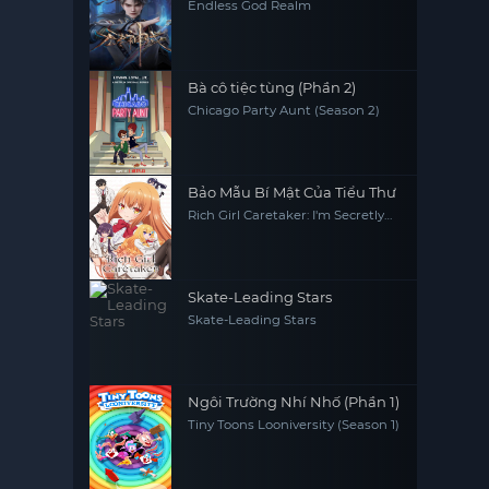
Endless God Realm
Bà cô tiệc tùng (Phần 2)
Chicago Party Aunt (Season 2)
Bảo Mẫu Bí Mật Của Tiểu Thư
Rich Girl Caretaker: I'm Secretly
the Caregiver of the Most
Popular Girl in This Rich Kid
School
Skate-Leading Stars
Skate-Leading Stars
Ngôi Trường Nhí Nhố (Phần 1)
Tiny Toons Looniversity (Season 1)