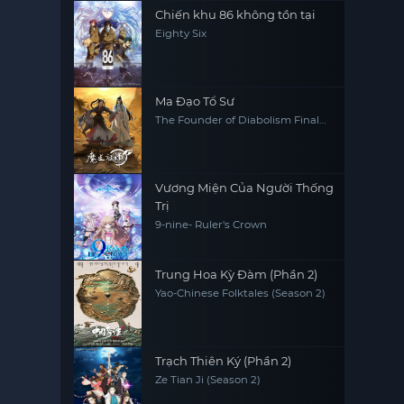
Chiến khu 86 không tồn tại
Eighty Six
Ma Đạo Tổ Sư
The Founder of Diabolism Final
Season
Vương Miện Của Người Thống
Trị
9-nine- Ruler's Crown
Trung Hoa Kỳ Đàm (Phần 2)
Yao-Chinese Folktales (Season 2)
Trạch Thiên Ký (Phần 2)
Ze Tian Ji (Season 2)