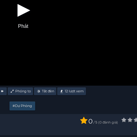
Phát
Phóng to
Tắt đèn
12
lượt xem
#Dự Phòng
0
/
0
đánh giá
5