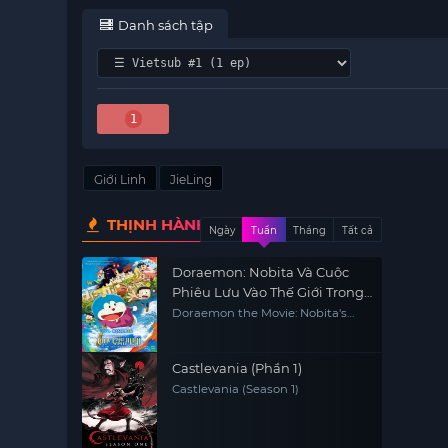
Danh sách tập
1
Giới Linh
JieLing
THỊNH HÀNH
Ngày
Tuần
Tháng
Tất cả
Doraemon: Nobita Và Cuộc
Phiêu Lưu Vào Thế Giới Trong
Tranh
Doraemon the Movie: Nobita's
Art World Tales
Castlevania (Phần 1)
Castlevania (Season 1)