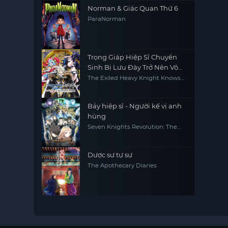
Norman & Giác Quan Thứ 6
ParaNorman
Trọng Giáp Hiệp Sĩ Chuyển
Sinh Bị Lưu Đày Trở Nên Vô
Địch Nhờ Kiến Thức Về Game
The Exiled Heavy Knight Knows
How to Game the System
Bảy hiệp sĩ - Người kế vị anh
hùng
Seven Knights Revolution: The
Hero's Successor, Seven Knights
Revolution -Eiyuu no Keishousha
Dược sư tự sự
The Apothecary Diaries