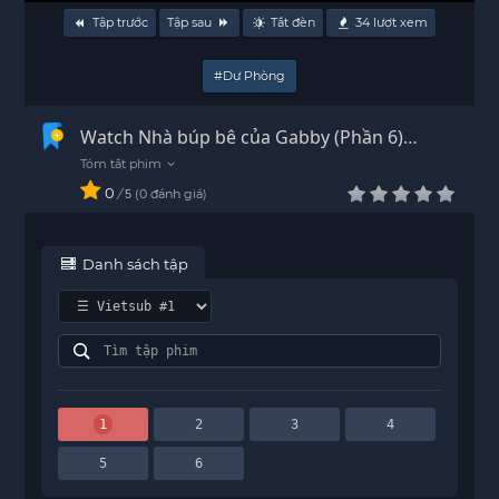
Tập trước
Tập sau
Tắt đèn
34
lượt xem
#Dự Phòng
Watch Nhà búp bê của Gabby (Phần 6)
Vietsub - HD
0
/
0
đánh giá
5
Danh sách tập
1
2
3
4
5
6