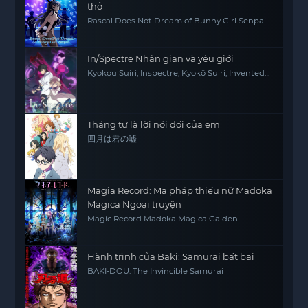
thỏ
Rascal Does Not Dream of Bunny Girl Senpai
In/Spectre Nhân gian và yêu giới
Kyokou Suiri, Inspectre, Kyokō Suiri, Invented
Inference
Tháng tư là lời nói dối của em
四月は君の嘘
Magia Record: Ma pháp thiếu nữ Madoka
Magica Ngoại truyện
Magic Record Madoka Magica Gaiden
Hành trình của Baki: Samurai bất bại
BAKI-DOU: The Invincible Samurai