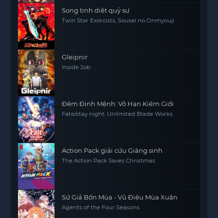
Song tinh diệt quỷ sư
Twin Star Exorcists, Sousei no Onmyouji
Gleipnir
Inside Job
Đêm Định Mệnh: Vô Hạn Kiếm Giới
Fate/stay night: Unlimited Blade Works
Action Pack giải cứu Giáng sinh
The Action Pack Saves Christmas
Sứ Giả Bốn Mùa - Vũ Điệu Mùa Xuân
Agents of the Four Seasons