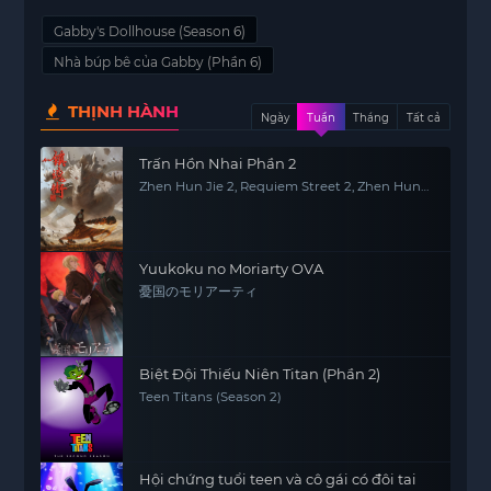
Gabby's Dollhouse (Season 6)
Nhà búp bê của Gabby (Phần 6)
THỊNH HÀNH
Ngày
Tuần
Tháng
Tất cả
Trấn Hồn Nhai Phần 2
Zhen Hun Jie 2, Requiem Street 2, Zhen Hun
Jie: Bei Luo Shi Men Pian
Yuukoku no Moriarty OVA
憂国のモリアーティ
Biệt Đội Thiếu Niên Titan (Phần 2)
Teen Titans (Season 2)
Hội chứng tuổi teen và cô gái có đôi tai