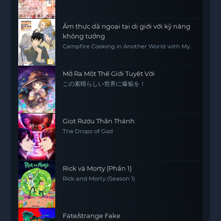
Ẩm thực dã ngoại tại dị giới với kỹ năng
không tưởng
Campfire Cooking in Another World with My
Absurd Skill
Mở Ra Một Thế Giới Tuyệt Vời
この素晴らしい世界に爆焔を！
Giọt Rượu Thần Thánh
The Drops of God
Rick và Morty (Phần 1)
Rick and Morty (Season 1)
Fate/strange Fake