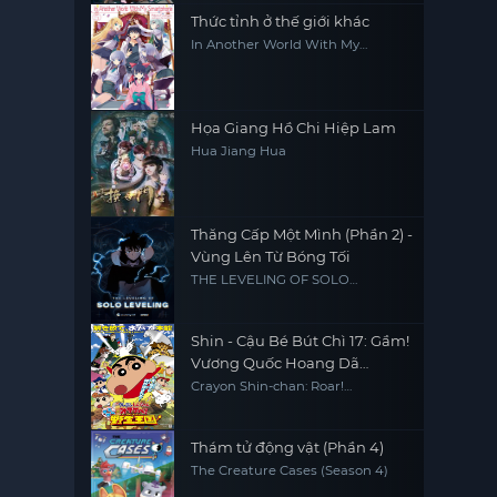
Thức tỉnh ở thế giới khác
In Another World With My
Smartphone
Họa Giang Hồ Chi Hiệp Lam
Hua Jiang Hua
Thăng Cấp Một Mình (Phần 2) -
Vùng Lên Từ Bóng Tối
THE LEVELING OF SOLO
LEVELING
Shin - Cậu Bé Bút Chì 17: Gầm!
Vương Quốc Hoang Dã
Kasukabe
Crayon Shin-chan: Roar!
Kasukabe Animal Kingdom
Thám tử động vật (Phần 4)
The Creature Cases (Season 4)