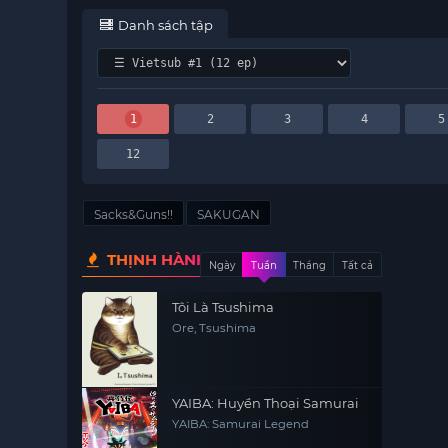
Danh sách tập
1
2
3
4
5
12
Sacks&Guns!!
SAKUGAN
THỊNH HÀNH
Ngày
Tuần
Tháng
Tất cả
Tôi Là Tsushima
Ore, Tsushima
YAIBA: Huyền Thoại Samurai
YAIBA: Samurai Legend