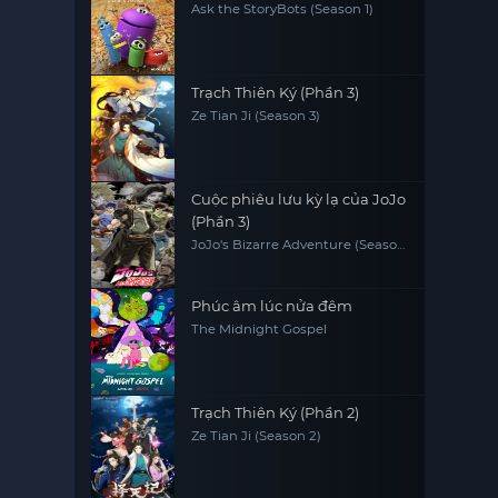
Ask the StoryBots (Season 1)
Trạch Thiên Ký (Phần 3)
Ze Tian Ji (Season 3)
Cuộc phiêu lưu kỳ lạ của JoJo
(Phần 3)
JoJo's Bizarre Adventure (Season
3)
Phúc âm lúc nửa đêm
The Midnight Gospel
Trạch Thiên Ký (Phần 2)
Ze Tian Ji (Season 2)