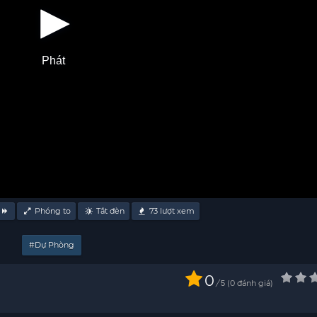
Phát
Phóng to
Tắt đèn
73
lượt xem
#Dự Phòng
0
/
0
đánh giá
5