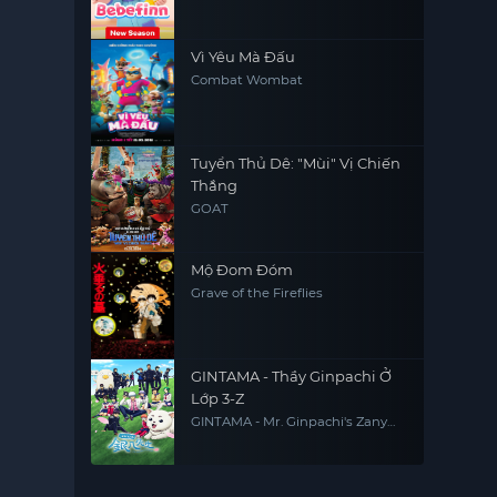
Vì Yêu Mà Đấu
Combat Wombat
Tuyển Thủ Dê: "Mùi" Vị Chiến
Thắng
GOAT
Mộ Đom Đóm
Grave of the Fireflies
GINTAMA - Thầy Ginpachi Ở
Lớp 3-Z
GINTAMA - Mr. Ginpachi's Zany
Class