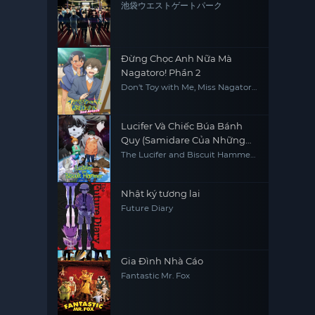
池袋ウエストゲートパーク
Đừng Chọc Anh Nữa Mà
Nagatoro! Phần 2
Don't Toy with Me, Miss Nagatoro
2nd Attack
Lucifer Và Chiếc Búa Bánh
Quy (Samidare Của Những
Tinh Cầu)
The Lucifer and Biscuit Hammer
Hoshi no samidare
Nhật ký tương lai
Future Diary
Gia Đình Nhà Cáo
Fantastic Mr. Fox