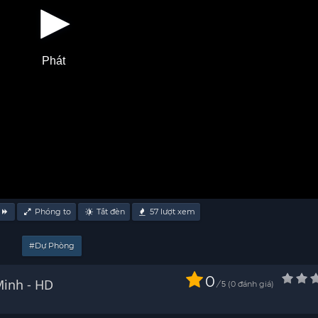
Phát
Phóng to
Tắt đèn
57
lượt xem
#Dự Phòng
0
hần 1) Thuyết Minh - HD
/
0
đánh giá
5