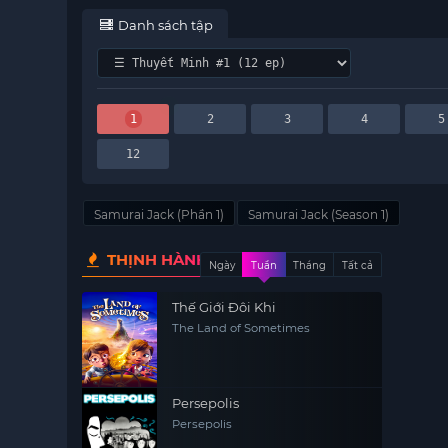
Danh sách tập
1
2
3
4
5
12
Samurai Jack (Phần 1)
Samurai Jack (Season 1)
THỊNH HÀNH
Ngày
Tuần
Tháng
Tất cả
Thế Giới Đôi Khi
The Land of Sometimes
Persepolis
Persepolis