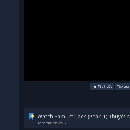
Volume
Tập trước
Tập sau
90%
Watch Samurai Jack (P