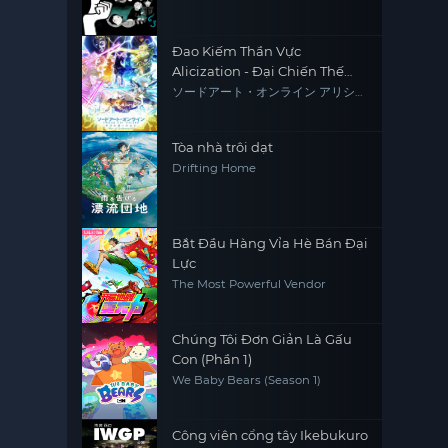
Đao Kiếm Thần Vực
Alicization - Đại Chiến Thế
Giới Ngầm Mùa Cuối
ソードアート・オンライン アリシゼ
ーション War of Underworld -THE
LAST SEASON-
Tòa nhà trôi dạt
Drifting Home
Bắt Đầu Hàng Vỉa Hè Bán Đại
Lực
The Most Powerful Vendor
Chúng Tôi Đơn Giản Là Gấu
Con (Phần 1)
We Baby Bears (Season 1)
Công viên cổng tây Ikebukuro