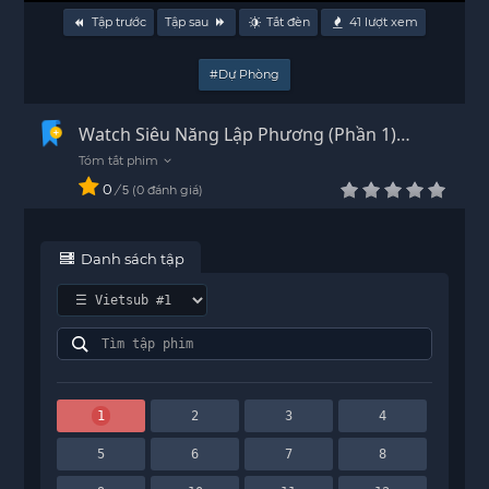
Tập trước
Tập sau
Tắt đèn
41
lượt xem
#Dự Phòng
Watch Siêu Năng Lập Phương (Phần 1)
Vietsub - HD
0
/
0
đánh giá
5
Danh sách tập
1
2
3
4
5
6
7
8