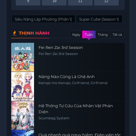
9
10
11
12
Siêu Năng Lập Phương (Phần 1)
Super Cube (Season 1)
THỊNH HÀNH
Ngày
Tuần
Tháng
Tất cả
Fei Ren Zai 3rd Season
Fei Ren Zai 3rd Season
Nàng Nào Cũng Là Ghệ Anh
Kanojo mo Kanojo, Girlfriend, Girlfriend
Hệ Thống Tự Cứu Của Nhân Vật Phản
Diện
Scumbag System
Quá nhanh quá nguy hiểm: Điệp viên tốc