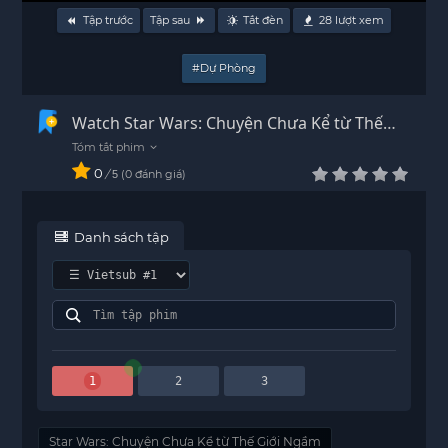
Tập trước
Tập sau
Tắt đèn
28
lượt xem
#Dự Phòng
Watch Star Wars: Chuyện Chưa Kể từ Thế
Giới Ngầm Vietsub - HD
0
/
0
đánh giá
5
Danh sách tập
1
2
3
Star Wars: Chuyện Chưa Kể từ Thế Giới Ngầm