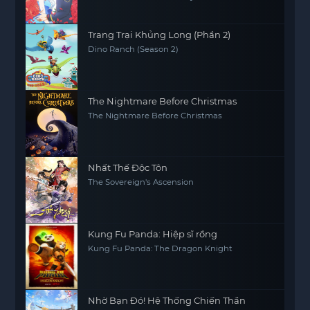
Neighbor Kingdom
Trang Trại Khủng Long (Phần 2)
Dino Ranch (Season 2)
The Nightmare Before Christmas
The Nightmare Before Christmas
Nhất Thế Độc Tôn
The Sovereign's Ascension
Kung Fu Panda: Hiệp sĩ rồng
Kung Fu Panda: The Dragon Knight
Nhờ Bạn Đó! Hệ Thống Chiến Thần