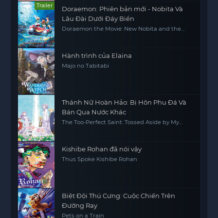
Trailer
Doraemon: Phiên bản mới - Nobita Và
Lâu Đài Dưới Đáy Biển
Doraemon the Movie: New Nobita and the
Castle of the Undersea Devil
Hành trình của Elaina
Majo no Tabitabi
Thánh Nữ Hoàn Hảo: Bị Hôn Phu Đá Và
Bán Qua Nước Khác
The Too-Perfect Saint: Tossed Aside by My
Fiancé and Sold to Another Kingdom
Kishibe Rohan đã nói vậy
Thus Spoke Kishibe Rohan
Biệt Đội Thú Cưng: Cuộc Chiến Trên
Đường Ray
Pets on a Train