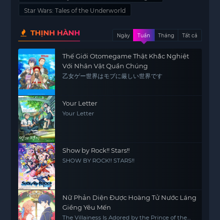
Star Wars: Tales of the Underworld
THỊNH HÀNH
Ngày
Tuần
Tháng
Tất cả
Thế Giới Otomegame Thật Khắc Nghiệt
Với Nhân Vật Quần Chúng
乙女ゲー世界はモブに厳しい世界です
Your Letter
Your Letter
Show by Rock!! Stars!!
SHOW BY ROCK!! STARS!!
Nữ Phản Diện Được Hoàng Tử Nước Láng
Giềng Yêu Mến
The Villainess Is Adored by the Prince of the