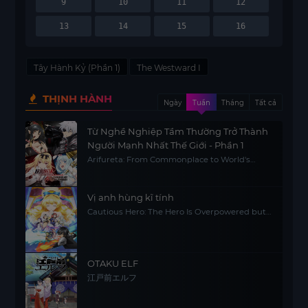
9
10
11
12
13
14
15
16
Tây Hành Kỷ (Phần 1)
The Westward I
THỊNH HÀNH
Ngày
Tuần
Tháng
Tất cả
Từ Nghề Nghiệp Tầm Thường Trở Thành
Người Mạnh Nhất Thế Giới - Phần 1
Arifureta: From Commonplace to World's
Strongest S1
Vị anh hùng kĩ tính
Cautious Hero: The Hero Is Overpowered but
Overly Cautious
OTAKU ELF
江戸前エルフ