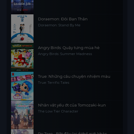
Doraemon: Đôi Bạn Thân
Doraemon: Stand By Me
Angry Birds: Quậy tưng mùa hè
Angry Birds: Summer Madness
True: Những câu chuyện nhiệm màu
True: Terrific Tales
Nhân vật yếu ớt của Tomozaki-kun
The Low Tier Character
Re:Zero - Bắt đầu lại ở thế giới khác