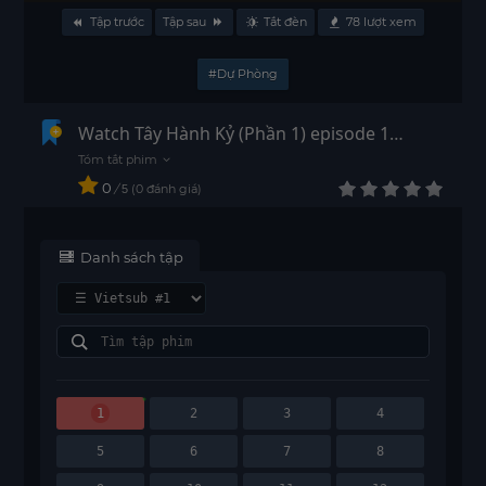
Tập trước
Tập sau
Tắt đèn
78
lượt xem
#Dự Phòng
Watch Tây Hành Kỷ (Phần 1) episode 1
Vietsub - HD
0
/
0
đánh giá
5
Danh sách tập
1
2
3
4
5
6
7
8