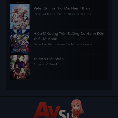
Peter Grill và Thời Đại Hiền Nhân
Peter Grill and the Philosopher's Time
Hiệp Sĩ Xương Trên Đường Du Hành Đến
Thế Giới Khác
Gaikotsu Kishi-sama, Tadaima Isekai e
Odekakechuu, Skeleton Knight in Another
World
Thiên sứ sát nhân
Angels of Death