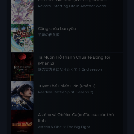
Re:Zero - Starting Life in Another World
Công chúa bán yêu
半妖の夜叉姫
Ta Muốn Trở Thành Chúa Tể Bóng Tối
(Phần 2)
陰の実力者になりたくて！ 2nd season
Tuyệt Thế Chiến Hồn (Phần 2)
Peerless Battle Spirit (Season 2)
Astérix và Obélix: Cuộc đấu của các thủ
lĩnh
Asterix & Obelix: The Big Fight