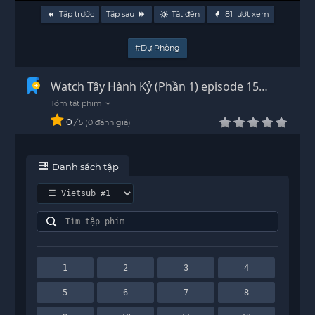
Tập trước
Tập sau
Tắt đèn
81
lượt xem
#Dự Phòng
Watch Tây Hành Kỷ (Phần 1) episode 15
Vietsub - HD
0
/
0
đánh giá
5
Danh sách tập
1
2
3
4
5
6
7
8