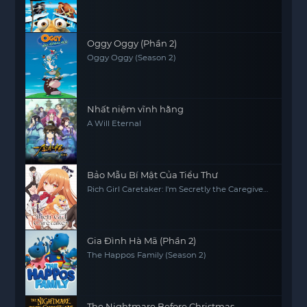
Oggy Oggy (Phần 2)
Oggy Oggy (Season 2)
Nhất niệm vĩnh hằng
A Will Eternal
Bảo Mẫu Bí Mật Của Tiểu Thư
Rich Girl Caretaker: I'm Secretly the Caregiver
of the Most Popular Girl in This Rich Kid
School
Gia Đình Hà Mã (Phần 2)
The Happos Family (Season 2)
The Nightmare Before Christmas