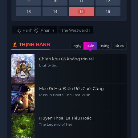
9
10
11
12
13
14
15
16
Tây Hành Kỷ (Phần 1)
The Westward I
THỊNH HÀNH
Ngày
Tuần
Tháng
Tất cả
Chiến khu 86 không tồn tại
Eighty Six
Mèo Đi Hia: Điều Ước Cuối Cùng
Puss in Boots: The Last Wish
Huyền Thoại La Tiểu Hoắc
The Legend of Hei