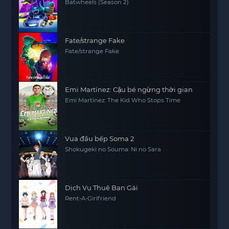
Batwheels (Season 2)
Fate/strange Fake
Fate/strange Fake
Emi Martínez: Cậu bé ngừng thời gian
Emi Martínez: The Kid Who Stops Time
Vua đầu bếp Soma 2
Shokugeki no Souma: Ni no Sara
Dịch Vụ Thuê Bạn Gái
Rent-A-Girlfriend