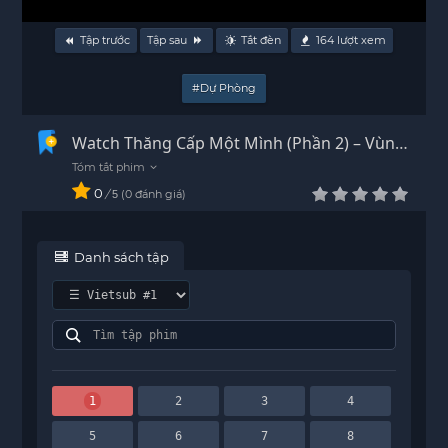
Tập trước
Tập sau
Tắt đèn
164
lượt xem
#Dự Phòng
Watch Thăng Cấp Một Mình (Phần 2) – Vùng
Lên Từ Bóng Tối Vietsub - HD
0
/
0
đánh giá
5
Danh sách tập
1
2
3
4
5
6
7
8