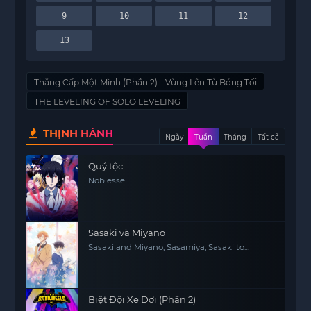
9
10
11
12
13
Thăng Cấp Một Mình (Phần 2) - Vùng Lên Từ Bóng Tối
THE LEVELING OF SOLO LEVELING
THỊNH HÀNH
Ngày
Tuần
Tháng
Tất cả
Quý tộc
Noblesse
Sasaki và Miyano
Sasaki and Miyano, Sasamiya, Sasaki to
Miyano
Biệt Đội Xe Dơi (Phần 2)