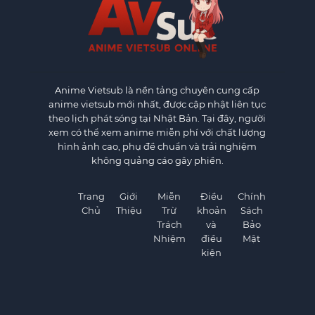
Anime Vietsub
là nền tảng chuyên cung cấp
anime vietsub mới nhất, được cập nhật liên tục
theo lịch phát sóng tại Nhật Bản. Tại đây, người
xem có thể xem anime miễn phí với chất lượng
hình ảnh cao, phụ đề chuẩn và trải nghiệm
không quảng cáo gây phiền.
Trang
Giới
Miễn
Điều
Chính
Chủ
Thiệu
Trừ
khoản
Sách
Trách
và
Bảo
Nhiệm
điều
Mật
kiện
×
×