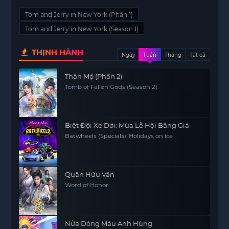
Tom and Jerry in New York (Phần 1)
Tom and Jerry in New York (Season 1)
THỊNH HÀNH
Ngày
Tuần
Tháng
Tất cả
Thần Mộ (Phần 2)
Tomb of Fallen Gods (Season 2)
Biệt Đội Xe Dơi: Mùa Lễ Hội Băng Giá
Batwheels (Specials): Holidays on ice
Quân Hữu Vân
Word of Honor
Nửa Dòng Máu Anh Hùng