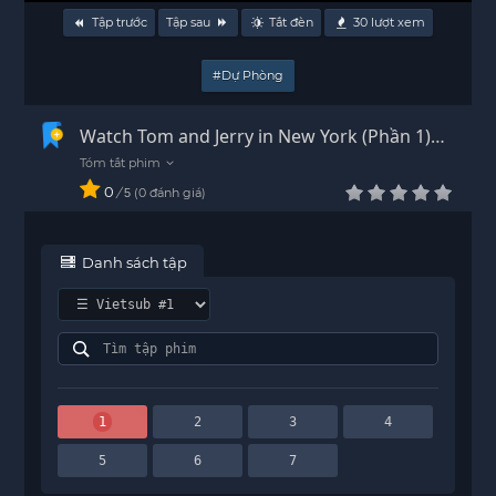
Tập trước
Tập sau
Tắt đèn
30
lượt xem
#Dự Phòng
Watch Tom and Jerry in New York (Phần 1)
Vietsub - HD
0
/
0
đánh giá
5
Danh sách tập
1
2
3
4
5
6
7