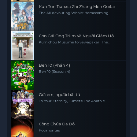
Kun Tun Tianxia Zhi Zhang Men Guilai
The All-devouring Whale: Homecoming
Con Gái Ông Trùm Và Người Giám Hộ
Kumichou Musume to Sewagakari The
Yakuza's Guide to Babysitting
Ben 10 (Phần 4)
Ben 10 (Season 4)
Gửi em, người bất tử
To Your Eternity, Fumetsu no Anata e
Công Chúa Da Đỏ
Pocahontas