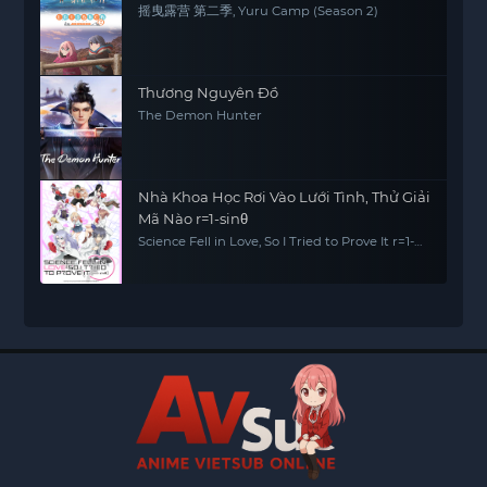
摇曳露营 第二季, Yuru Camp (Season 2)
Thương Nguyên Đồ
The Demon Hunter
Nhà Khoa Học Rơi Vào Lưới Tình, Thử Giải
Mã Nào r=1-sinθ
Science Fell in Love, So I Tried to Prove It r=1-
sinθ