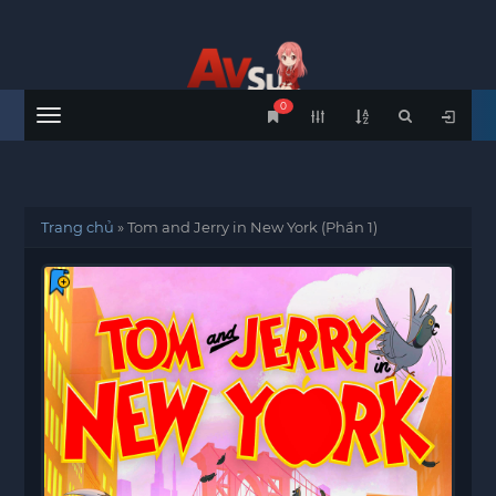
0
Menu
Trang chủ
»
Tom and Jerry in New York (Phần 1)