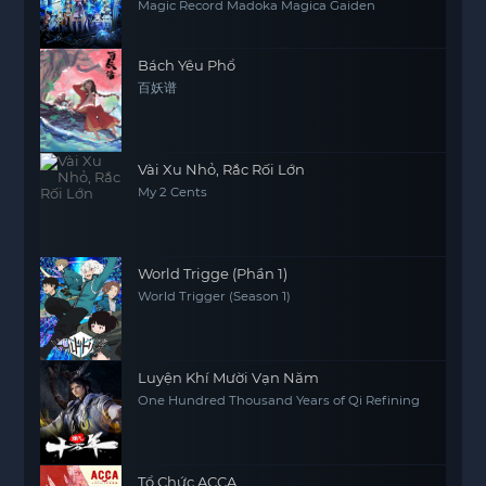
Magic Record Madoka Magica Gaiden
Bách Yêu Phổ
百妖谱
Vài Xu Nhỏ, Rắc Rối Lớn
My 2 Cents
World Trigge (Phần 1)
World Trigger (Season 1)
Luyện Khí Mười Vạn Năm
One Hundred Thousand Years of Qi Refining
Tổ Chức ACCA