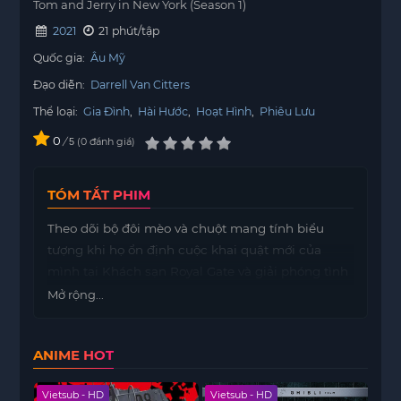
Tom and Jerry in New York (Season 1)
2021
21 phút/tập
Quốc gia:
Âu Mỹ
Đạo diễn:
Darrell Van Citters
Thể loại:
Gia Đình
,
Hài Hước
,
Hoạt Hình
,
Phiêu Lưu
0
/
0
đánh giá
5
TÓM TẮT PHIM
Theo dõi bộ đôi mèo và chuột mang tính biểu
tượng khi họ ổn định cuộc khai quật mới của
mình tại Khách sạn Royal Gate và giải phóng tình
trạng lộn xộn khắp thành phố lớn, kích động sự
Mở rộng...
hỗn loạn vui nhộn ở khu thượng lưu, trung tâm
thành phố và mọi nơi mà những cuộc phiêu lưu
ANIME HOT
điên cuồng của họ đưa họ đến.
Vietsub - HD
Vietsub - HD
Viet