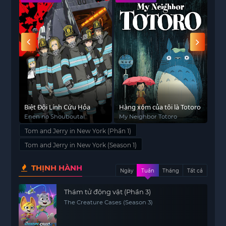
của
Biệt Đội Lính Cứu Hỏa
Hàng xóm của tôi là Totoro
Gió
Enen no Shouboutai
My Neighbor Totoro
The
Tom and Jerry in New York (Phần 1)
Tom and Jerry in New York (Season 1)
THỊNH HÀNH
Ngày
Tuần
Tháng
Tất cả
Thám tử động vật (Phần 3)
The Creature Cases (Season 3)