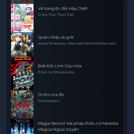
Vẽ Xong Đi, Rồi Hãy Chết!
Draw This, Then Die!
Quán nhậu dị giới
Isekai Shokudou Alternate World Restaurant
The Other World Dining Hall
Biệt Đội Lính Cứu Hỏa
Enen no Shouboutai
Dị thú ma đô
Dorohedoro
Magia Record: Ma pháp thiếu nữ Madoka
Magica Ngoại truyện