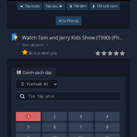
Tập trước
Tập sau
Tắt đèn
133
lượt xem
#Dự Phòng
Watch Tom and Jerry Kids Show (1990) (Phần
3) Vietsub - HD
0
/
0
đánh giá
5
Danh sách tập
1
2
3
4
5
6
7
8