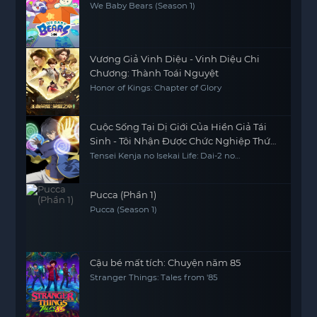
We Baby Bears (Season 1)
Vương Giả Vinh Diệu - Vinh Diệu Chi
Chương: Thành Toái Nguyệt
Honor of Kings: Chapter of Glory
Cuộc Sống Tại Dị Giới Của Hiền Giả Tái
Sinh - Tôi Nhận Được Chức Nghiệp Thứ
Hai, Và Đã Trở Thành Người Mạnh Nhất
Tensei Kenja no Isekai Life: Dai-2 no
Shokugyou wo Ete Sekai Saikyou ni
Thế Giới
Narimashita My Isekai Life: I Gained a Second
Character Class and Became the Strongest
Sage in the World
Pucca (Phần 1)
Pucca (Season 1)
Cậu bé mất tích: Chuyện năm 85
Stranger Things: Tales from '85