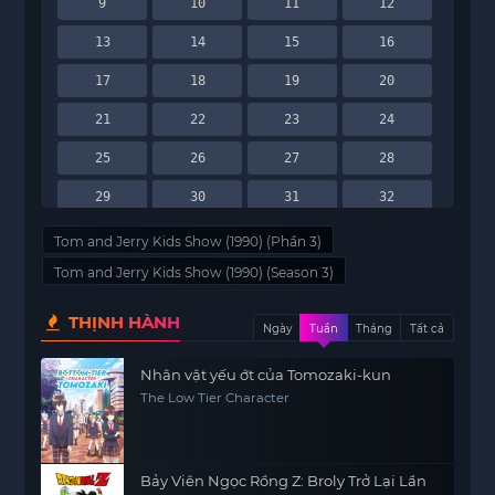
9
10
11
12
13
14
15
16
17
18
19
20
21
22
23
24
25
26
27
28
29
30
31
32
33
34
Tom and Jerry Kids Show (1990) (Phần 3)
Tom and Jerry Kids Show (1990) (Season 3)
THỊNH HÀNH
Ngày
Tuần
Tháng
Tất cả
Nhân vật yếu ớt của Tomozaki-kun
The Low Tier Character
Bảy Viên Ngọc Rồng Z: Broly Trở Lại Lần