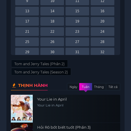
9
10
11
12
13
14
15
16
17
18
19
20
21
22
23
24
25
26
27
28
29
30
31
32
33
34
35
36
Tom and Jerry Tales (Phần 2)
Tom and Jerry Tales (Season 2)
37
38
39
THỊNH HÀNH
Ngày
Tuần
Tháng
Tất cả
Your Lie in April
Your Lie in April
Hỏi Rô bốt biết tuốt (Phần 3)