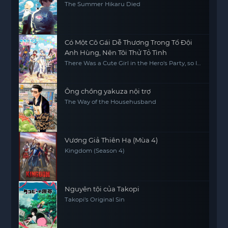
The Summer Hikaru Died
Có Một Cô Gái Dễ Thương Trong Tổ Đội
Anh Hùng, Nên Tôi Thử Tỏ Tình
There Was a Cute Girl in the Hero's Party, so I
Tried Confessing to Her
Ông chồng yakuza nội trợ
The Way of the Househusband
Vương Giả Thiên Hạ (Mùa 4)
Kingdom (Season 4)
Nguyên tội của Takopi
Takopi's Original Sin