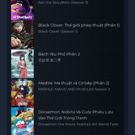
Ask the StoryBots (Season 3)
Black Clover: Thế giới phép thuật (Phần 1)
Black Clover (Season 1)
Bách Yêu Phổ Phần 2
百妖谱 第二季
Mashle: Ma thuật và Cơ bắp (Phần 2)
MASHLE: MAGIC AND MUSCLES Season 2
Doraemon: Nobita Và Cuộc Phiêu Lưu
Vào Thế Giới Trong Tranh
Doraemon the Movie: Nobita's Art World Tales