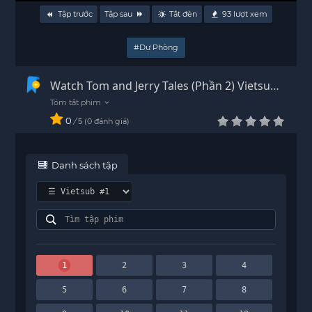
Tập trước
Tập sau
Tắt đèn
93
lượt xem
#Dự Phòng
Watch Tom and Jerry Tales (Phần 2) Vietsub -
HD
0
/
0
đánh giá
5
Danh sách tập
1
2
3
4
5
6
7
8