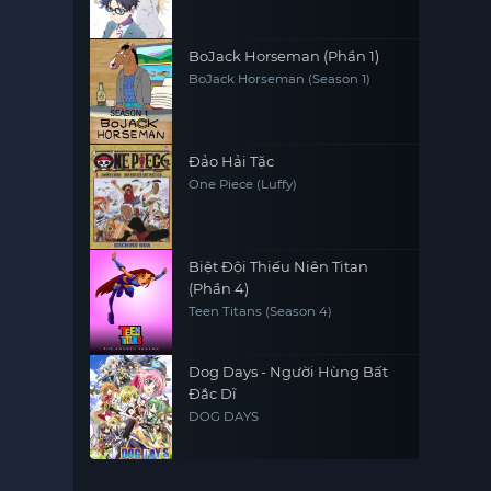
BoJack Horseman (Phần 1)
BoJack Horseman (Season 1)
Đảo Hải Tặc
One Piece (Luffy)
Biệt Đội Thiếu Niên Titan
(Phần 4)
Teen Titans (Season 4)
Dog Days - Người Hùng Bất
Đắc Dĩ
DOG DAYS