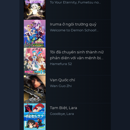
To Your Eternity, Fumetsu no
Anata e
Iruma ở ngôi trường quỷ
Welcome to Demon School!
Iruma-kun
Tôi đã chuyển sinh thành nữ
phản diện với vận mệnh bị
điềm báo tử ám X
Hamefura S2
Vạn Quốc chí
Wan Guo Zhi
Tạm Biệt, Lara
Goodbye, Lara