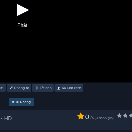
Phát
Phóng to
Tắt đèn
66
lượt xem
#Dự Phòng
0
 2) Vietsub - HD
/
0
đánh giá
5