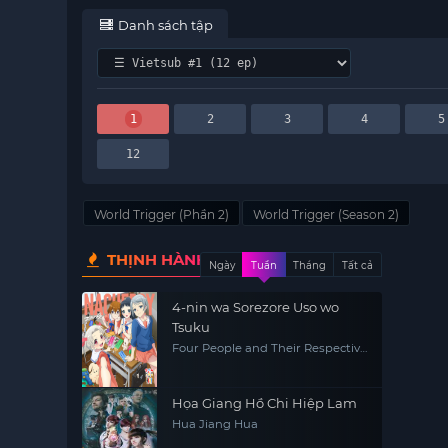
Danh sách tập
1
2
3
4
5
12
World Trigger (Phần 2)
World Trigger (Season 2)
THỊNH HÀNH
Ngày
Tuần
Tháng
Tất cả
4-nin wa Sorezore Uso wo
Tsuku
Four People and Their Respective
Lies
Họa Giang Hồ Chi Hiệp Lam
Hua Jiang Hua