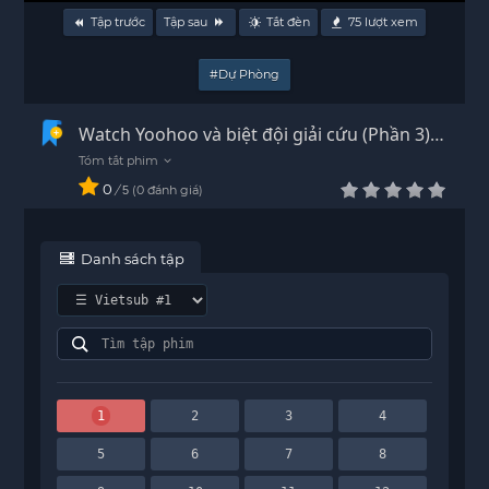
Tập trước
Tập sau
Tắt đèn
75
lượt xem
#Dự Phòng
Watch Yoohoo và biệt đội giải cứu (Phần 3)
Vietsub - HD
0
/
0
đánh giá
5
Danh sách tập
1
2
3
4
5
6
7
8