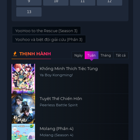
9
10
11
12
13
YooHoo to the Rescue (Season 3)
Yoohoo và biệt đội giải cứu (Phần 3)
THỊNH HÀNH
Ngày
Tuần
Tháng
Tất cả
Khổng Minh Thích Tiệc Tùng
Ya Boy Kongming!
Tuyệt Thế Chiến Hồn
Peerless Battle Spirit
Molang (Phần 4)
Molang (Season 4)