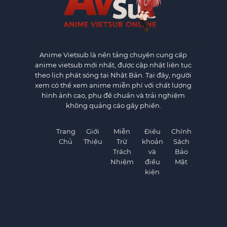
Anime Vietsub
là nền tảng chuyên cung cấp
anime vietsub mới nhất, được cập nhật liên tục
theo lịch phát sóng tại Nhật Bản. Tại đây, người
xem có thể xem anime miễn phí với chất lượng
hình ảnh cao, phụ đề chuẩn và trải nghiệm
không quảng cáo gây phiền.
Trang
Giới
Miễn
Điều
Chính
Chủ
Thiệu
Trừ
khoản
Sách
Trách
và
Bảo
Nhiệm
điều
Mật
kiện
×
×
©
AnimeVietSub1.Net. All rights reserved.