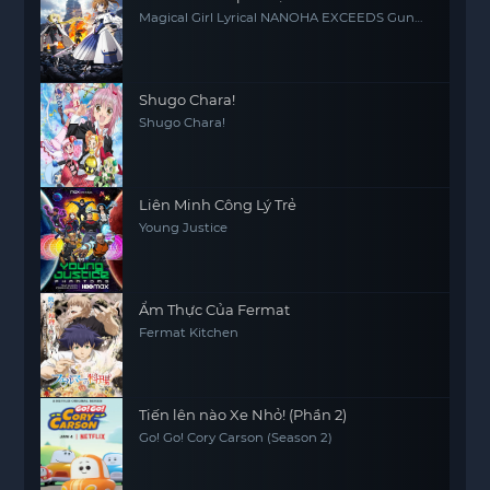
Magical Girl Lyrical NANOHA EXCEEDS Gun
Blaze Vengeance
Shugo Chara!
Shugo Chara!
Liên Minh Công Lý Trẻ
Young Justice
Ẩm Thực Của Fermat
Fermat Kitchen
Tiến lên nào Xe Nhỏ! (Phần 2)
Go! Go! Cory Carson (Season 2)