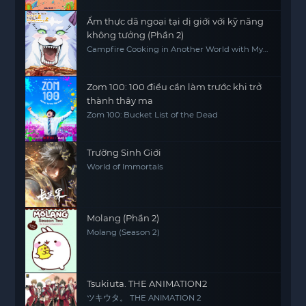
Ẩm thực dã ngoại tại dị giới với kỹ năng
không tưởng (Phần 2)
Campfire Cooking in Another World with My
Absurd Skill (Season 2)
Zom 100: 100 điều cần làm trước khi trở
thành thây ma
Zom 100: Bucket List of the Dead
Trường Sinh Giới
World of Immortals
Molang (Phần 2)
Molang (Season 2)
Tsukiuta. THE ANIMATION2
ツキウタ。 THE ANIMATION 2