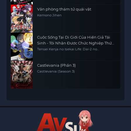
Văn phòng thám tử quái vật
Kemono Jihen
Cuộc Sống Tại Dị Giới Của Hiền Giả Tái
Sinh - Tôi Nhận Được Chức Nghiệp Thứ
Hai, Và Đã Trở Thành Người Mạnh Nhất
Tensei Kenja no Isekai Life: Dai-2 no
Shokugyou wo Ete Sekai Saikyou ni
Thế Giới
Narimashita My Isekai Life: I Gained a Second
Character Class and Became the Strongest
Sage in the World
Castlevania (Phần 3)
Castlevania (Season 3)