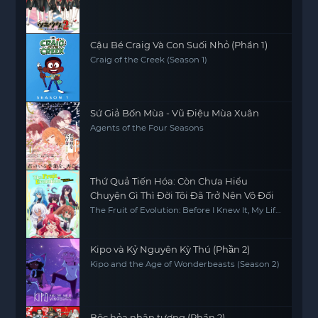
Cậu Bé Craig Và Con Suối Nhỏ (Phần 1)
Craig of the Creek (Season 1)
Sứ Giả Bốn Mùa - Vũ Điệu Mùa Xuân
Agents of the Four Seasons
Thứ Quả Tiến Hóa: Còn Chưa Hiểu
Chuyện Gì Thì Đời Tôi Đã Trở Nên Vô Đối
The Fruit of Evolution: Before I Knew It, My Life
Had It Made, Shinka no Mi -Shiranai Uchi ni
Kachigumi Jinsei-
Kipo và Kỷ Nguyên Kỳ Thú (Phần 2)
Kipo and the Age of Wonderbeasts (Season 2)
Bộc hỏa nhân tượng (Phần 2)