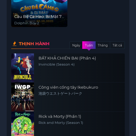
Cậu Bé Cá Heo: Bí Mật 7
Đại Dương
Dolphin Boy 2
THỊNH HÀNH
Ngày
Tuần
Tháng
Tất cả
BẤT KHẢ CHIẾN BẠI (Phần 4)
Invincible (Season 4)
Công viên cổng tây Ikebukuro
池袋ウエストゲートパーク
Rick và Morty (Phần 1)
Rick and Morty (Season 1)