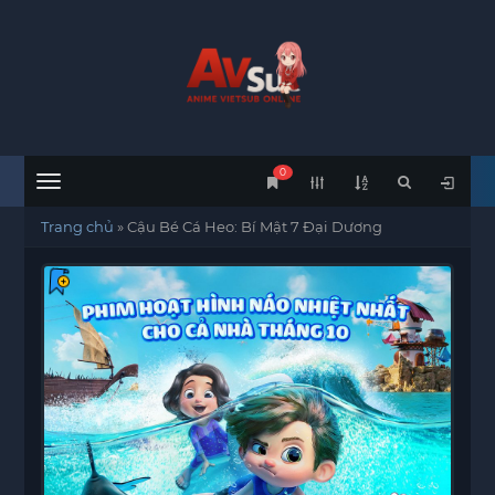
0
Menu
Trang chủ
»
Cậu Bé Cá Heo: Bí Mật 7 Đại Dương