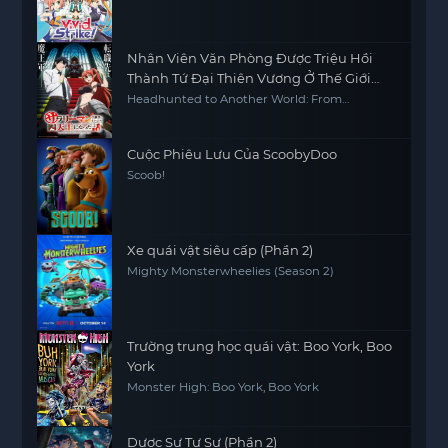
Nhân Viên Văn Phòng Được Triệu Hồi
Thành Tứ Đại Thiên Vương Ở Thế Giới
Khác
Headhunted to Another World: From
Salaryman to Big Four!
Cuộc Phiêu Lưu Của ScoobyDoo
Scoob!
Xe quái vật siêu cấp (Phần 2)
Mighty Monsterwheelies (Season 2)
Trường trung học quái vật: Boo York, Boo
York
Monster High: Boo York, Boo York
Dược Sư Tự Sự (Phần 2)