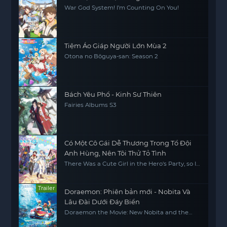
War God System! I’m Counting On You!
Tiệm Áo Giáp Người Lớn Mùa 2
Otona no Bōguya-san: Season 2
Bách Yêu Phổ - Kinh Sư Thiên
Fairies Albums S3
Có Một Cô Gái Dễ Thương Trong Tổ Đội
Anh Hùng, Nên Tôi Thử Tỏ Tình
There Was a Cute Girl in the Hero's Party, so I
Tried Confessing to Her
Trailer
Doraemon: Phiên bản mới - Nobita Và
Lâu Đài Dưới Đáy Biển
Doraemon the Movie: New Nobita and the
Castle of the Undersea Devil