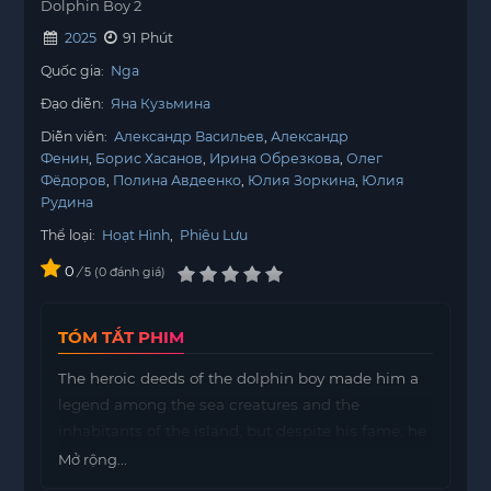
Dolphin Boy 2
2025
91 Phút
Quốc gia:
Nga
Đạo diễn:
Яна Кузьмина
Diễn viên:
Александр Васильев
Александр
Фенин
Борис Хасанов
Ирина Обрезкова
Олег
Фёдоров
Полина Авдеенко
Юлия Зоркина
Юлия
Рудина
Thể loại:
Hoạt Hình
,
Phiêu Lưu
0
/
0
đánh giá
5
TÓM TẮT PHIM
The heroic deeds of the dolphin boy made him a
legend among the sea creatures and the
inhabitants of the island, but despite his fame, he
feels lonely, because everyone around him
Mở rộng...
expects only new achievements from him, and he