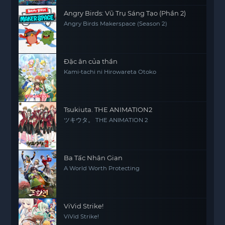
Angry Birds: Vũ Trụ Sáng Tạo (Phần 2)
Angry Birds Makerspace (Season 2)
Đặc ân của thần
Kami-tachi ni Hirowareta Otoko
Tsukiuta. THE ANIMATION2
ツキウタ。 THE ANIMATION 2
Ba Tấc Nhân Gian
A World Worth Protecting
ViVid Strike!
ViVid Strike!