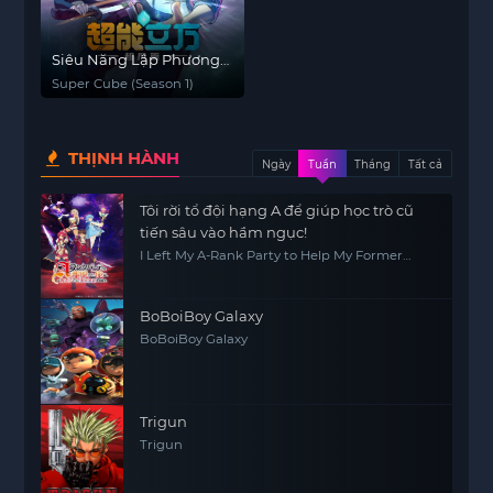
Siêu Năng Lập Phương
(Phần 1)
Super Cube (Season 1)
THỊNH HÀNH
Ngày
Tuần
Tháng
Tất cả
Tôi rời tổ đội hạng A để giúp học trò cũ
tiến sâu vào hầm ngục!
I Left My A-Rank Party to Help My Former
Students Reach the Dungeon Depths!
BoBoiBoy Galaxy
BoBoiBoy Galaxy
Trigun
Trigun