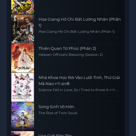
Họa Giang Hồ Chi Bất Lương Nhân (Phần
1)
Họa Giang Hồ Chi Bất Lương Nhân (Phần 1)
Thiên Quan Tứ Phúc (Phần 2)
Heaven Official's Blessing (Season 2)
Nhà Khoa Học Rơi Vào Lưới Tình, Thử Giải
Mã Nào r=1-sinθ
Science Fell in Love, So I Tried to Prove It r=1-
sinθ
Song Sinh Võ Hồn
The Rise of Twin Souls
Vạn Giới Độc Tôn