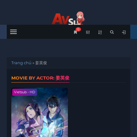
0
Menu
Trang chủ
»
姜英俊
MOVIE BY ACTOR: 姜英俊
Vietsub - HD