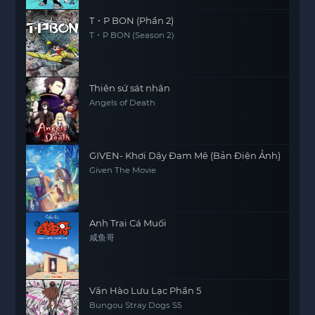
T・P BON (Phần 2)
T・P BON (Season 2)
Thiên sứ sát nhân
Angels of Death
GIVEN- Khơi Dậy Đam Mê (Bản Điện Ảnh)
Given The Movie
Anh Trai Cá Muối
咸鱼哥
Văn Hào Lưu Lạc Phần 5
Bungou Stray Dogs S5