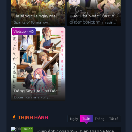
Tia sáng của ngày mai
Buổi Hòa Nhạc Của Linh
Hồn
Sparks of Tomorrow
GHOST CONCERT : missing
Songs
Vietsub - HD
Dáng Say Tựa Đoá Bách
Hợp
Botan Kamiina Fully
Blossoms When Drunk
THỊNH HÀNH
Ngày
Tuần
Tháng
Tất cả
Trailer
Điện Ảnh Conan 29 - Thiên Thần Sa Ngã