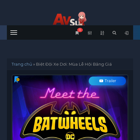
0
Menu
Trang chủ
»
Biệt Đội Xe Dơi: Mùa Lễ Hội Băng Giá
Trailer