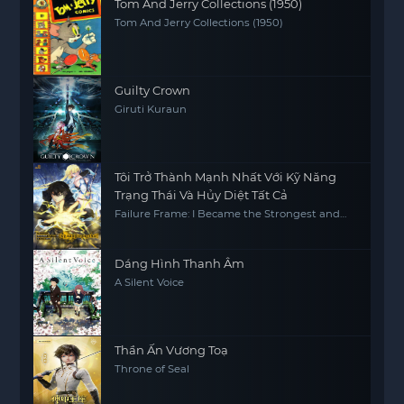
Tom And Jerry Collections (1950)
Tom And Jerry Collections (1950)
Guilty Crown
Giruti Kuraun
Tôi Trở Thành Mạnh Nhất Với Kỹ Năng
Trạng Thái Và Hủy Diệt Tất Cả
Failure Frame: I Became the Strongest and
Annihilated Everything with Low-Level Spells
Dáng Hình Thanh Âm
A Silent Voice
Thần Ấn Vương Toạ
Throne of Seal