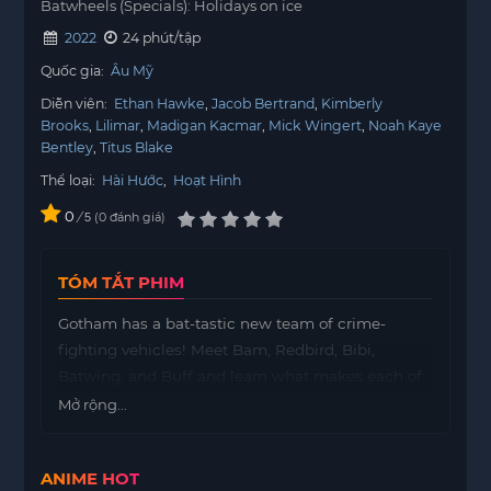
Batwheels (Specials): Holidays on ice
2022
24 phút/tập
Quốc gia:
Âu Mỹ
Diễn viên:
Ethan Hawke
Jacob Bertrand
Kimberly
Brooks
Lilimar
Madigan Kacmar
Mick Wingert
Noah Kaye
Bentley
Titus Blake
Thể loại:
Hài Hước
,
Hoạt Hình
0
/
0
đánh giá
5
TÓM TẮT PHIM
Gotham has a bat-tastic new team of crime-
fighting vehicles! Meet Bam, Redbird, Bibi,
Batwing, and Buff and learn what makes each of
these super heroes special as they protect the
Mở rộng...
streets of Gotham!
ANIME HOT