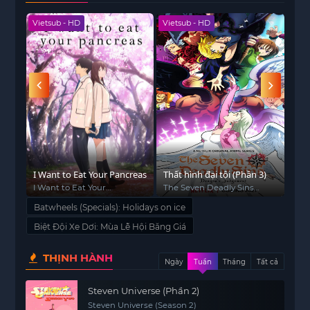
Vietsub - HD
Vietsub - HD
Viet
I Want to Eat Your Pancreas
Thất hình đại tội (Phần 3)
Nhữ
I Want to Eat Your
The Seven Deadly Sins
Sha
Pancreas
(Season 3)
Batwheels (Specials): Holidays on ice
Biệt Đội Xe Dơi: Mùa Lễ Hội Băng Giá
THỊNH HÀNH
Ngày
Tuần
Tháng
Tất cả
Steven Universe (Phần 2)
Steven Universe (Season 2)