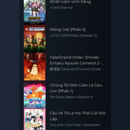
Nhất niệm vĩnh hằng
A Will Eternal
Mộng Giới (Phần 2)
LEGO DREAMZzz (Season 2)
Fate/Grand Order: Shinsei
Entaku Ryouiki Camelot 2 -
Paladin; Agateram
劇場版 Fateu002FGrand Order -
神聖円卓領域キャメロット- 後編
Paladin; Agateram
Chúng Tôi Đơn Giản Là Gấu
Con (Phần 1)
We Baby Bears (Season 1)
Cậu Và Tớ Là Hai Thái Cực Đối
Lập
You and I Are Polar Opposites