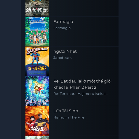
Farmagia
Farmagia
người Nhật
Japoteurs
Re: Bắt đầu lại ở một thế giới
khác lạ Phần 2 Part 2
Re: Zero kara Hajimeru Isekai
Seikatsu 2nd Season Part 2, Re0,
RE:ZERO
Lửa Tái Sinh
Rising in The Fire