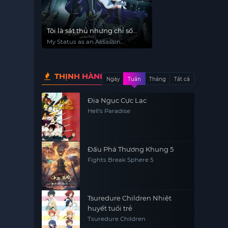
Tôi là sát thủ nhưng chỉ số
mạnh hơn hẳn dũng sĩ
My Status as an Assassin
Obviously Exceeds the Hero's
THỊNH HÀNH
Ngày
Tuần
Tháng
Tất cả
Địa Ngục Cực Lạc
Hell's Paradise
Đấu Phá Thương Khung 5
Fights Break Sphere 5
Tsuredure Children Nhiệt
huyết tuổi trẻ
Tsuredure Children