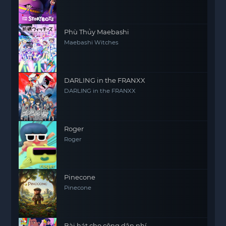
Phù Thủy Maebashi
Maebashi Witches
DARLING in the FRANXX
DARLING in the FRANXX
Roger
Roger
Pinecone
Pinecone
Bài hát cho công dân nhí