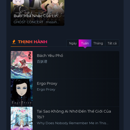
Buổi Hòa Nhạc Của Linh
Hồn
GHOST CONCERT : missing
Songs
THỊNH HÀNH
Ngày
Tuần
Tháng
Tất cả
Bách Yêu Phổ
百妖谱
Ergo Proxy
Ergo Proxy
Tại Sao Không Ai Nhớ Đến Thế Giới Của
Tôi?
Why Does Nobody Remember Me in This
World?