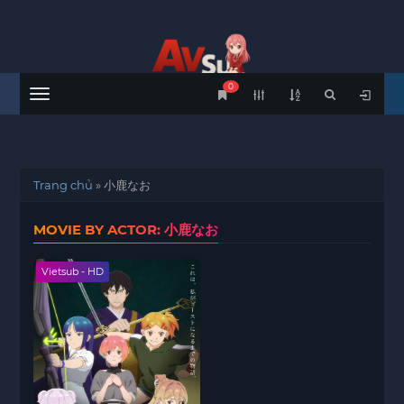
0
Menu
Trang chủ
»
小鹿なお
MOVIE BY ACTOR: 小鹿なお
Vietsub - HD