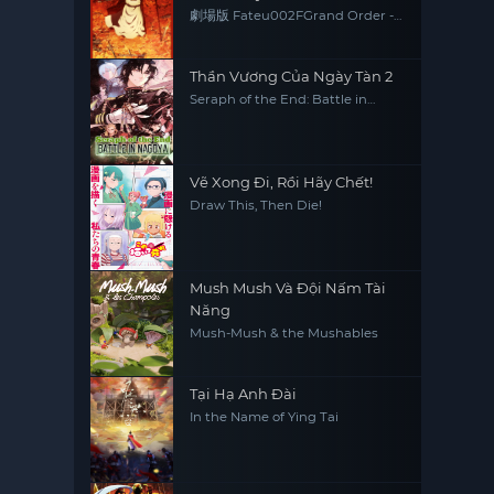
Paladin; Agateram
劇場版 Fateu002FGrand Order -
神聖円卓領域キャメロット- 後編
Paladin; Agateram
Thần Vương Của Ngày Tàn 2
Seraph of the End: Battle in
Nagoya
Vẽ Xong Đi, Rồi Hãy Chết!
Draw This, Then Die!
Mush Mush Và Đội Nấm Tài
Năng
Mush-Mush & the Mushables
Tại Hạ Anh Đài
In the Name of Ying Tai