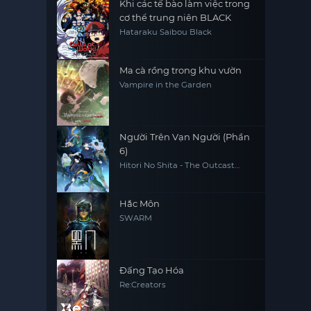
Khi các tế bào làm việc trong
cơ thể trung niên BLACK
Hataraku Saibou Black
Ma cà rồng trong khu vườn
Vampire in the Garden
Người Trên Vạn Người (Phần
6)
Hitori No Shita - The Outcast
(Season 6)
Hắc Môn
SWARM
Đấng Tạo Hóa
Re:Creators