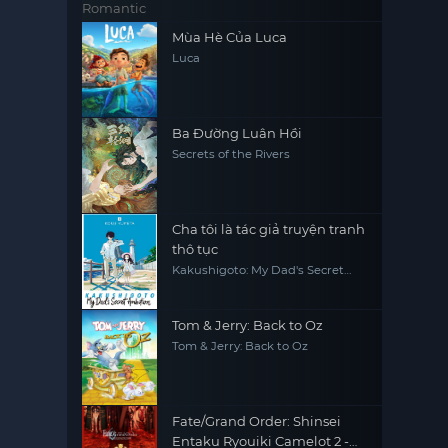
Ultra Romantic
Mùa Hè Của Luca
Luca
Ba Đường Luân Hồi
Secrets of the Rivers
Cha tôi là tác giả truyện tranh
thô tục
Kakushigoto: My Dad's Secret
Ambition
Tom & Jerry: Back to Oz
Tom & Jerry: Back to Oz
Fate/Grand Order: Shinsei
Entaku Ryouiki Camelot 2 -