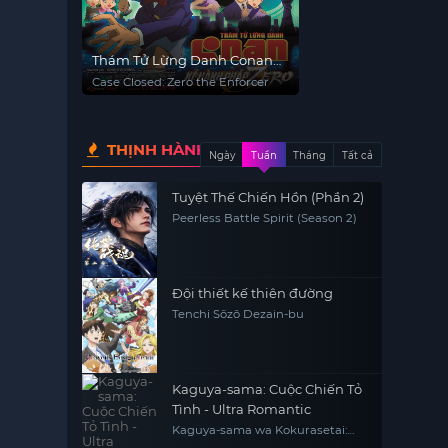
Thám Tử Lừng Danh Conan
22: Kẻ Hành Pháp Zero
Case Closed: Zero the Enforcer
THỊNH HÀNH
Ngày
Tuần
Tháng
Tất cả
Tuyệt Thế Chiến Hồn (Phần 2)
Peerless Battle Spirit (Season 2)
Đội thiết kế thiên đường
Tenchi Sōzō Dezain-bu
Kaguya-sama: Cuộc Chiến Tỏ
Tình - Ultra Romantic
Kaguya-sama wa Kokurasetai:
Tensai-tachi no Ren'ai Zunousen -